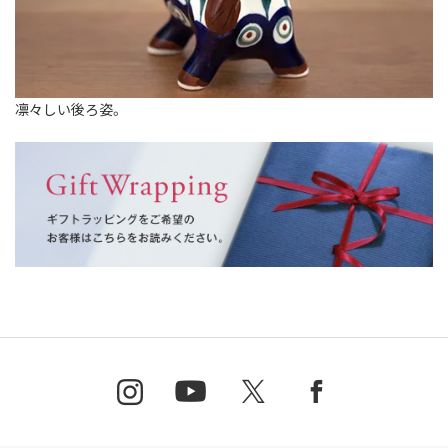
凛々しい後ろ姿。