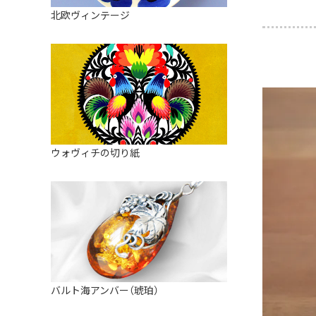
皿
アロマポット
北欧ヴィンテージ
ストレーナーボウル（水切り）
すべて見る
キャンドルインテリア
すべて見る
バスケット
装飾用タイル・プレート
ミニチュア
天使さま
ウォヴィチの切り紙
置物
カードスタンド
マグネット
すべて見る
バルト海アンバー（琥珀）