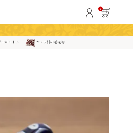
0
ビアのミトン
ヤノフ村の毛織物