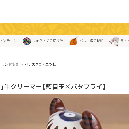
ィンテージ
ウォヴィチの切り紙
バルト海の琥珀
ラト
ーランド陶器
ボレスワヴィエツ社
ス」牛クリーマー【藍目玉×バタフライ】