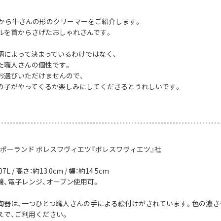
社から牛さんの形のクリーマーをご紹介します。
ルを首からさげたおしゃれさんです。
柄によって決まっているわけではなく、
た職人さんの個性です。
お選びいただけませんので、
の子がやってくるか楽しみにしてくださるとうれしいです。
：ポーランド ボレスワヴィエツ『ボレスワヴィエツ』社
7L / 高さ：約13.0cm / 幅：約14.5cm
機、電子レンジ、オーブン使用可。
陶器は、一つひとつ職人さんの手による絵付けがされています。色の濃さ
えで、ご利用ください。