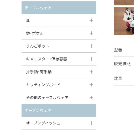
セット（ポット+カップ＆ソーサー）
クリーマー
ポットウォーマー
テーブルウェア
すべて見る
すべて見る
ピッチャー
皿
コーヒードリッパー
大皿（24cm〜）
鉢・ボウル
ティーバッグトレイ
中皿（18〜24cm）
大鉢（21cm〜）
りんごポット
型番
すべて見る
小皿（13〜18cm）
中鉢（16〜21cm）
りんごポット
キャニスター・保存容器
販売価格
豆皿（〜13cm）
小鉢（8〜16cm）
りんごポット小
キャニスター
片手鍋・両手鍋
数量
丸皿
豆鉢（〜8cm）
すべて見る
つぼ
ソースパン（片手鍋）
カッティングボード
スープ皿
丸鉢・どんぶり・ボウル
はちみつポット
スープチュリーン
角型カッティングボード
その他のテーブルウェア
スクエア（角型）プレート
茶碗
パンプキンポット
キャセロール
丸型カッティングボード
調味料入れ
オーブンウェア
オーバルプレート
ウェイブボウル・スカラップ
ガーリックポット
すべて見る
すべて見る
グレイヴィーボート
オーブンディッシュ
ダルマプレート
角鉢
オニオンキャニスター
エッグカップ