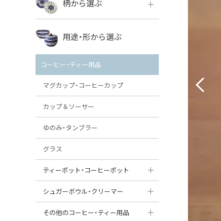
柄から選ぶ
VENA
ボレス
用途・形から選ぶ
ミレナ
VENA
その他のメーカー
コーヒー・ティー用品
ミレナ
マグカップ・コーヒーカップ
カップ＆ソーサー
ゆのみ・タンブラー
グラス
ティーポット・コーヒーポット
ティーポット
シュガーボウル・クリーマー
コーヒーポット
シュガーボウル
その他のコーヒー・ティー用品