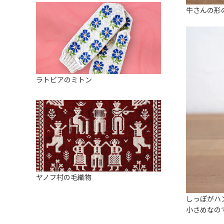
牛さんの形
ラトビアのミトン
ヤノフ村の毛織物
しっぽがハ
小さめなの