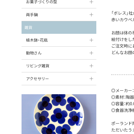
大型（24cm〜）
お菓子づくりの型
たまご型プレート
オーバルボウル
ガーリックキャニスター
アイスクリームカップ
「ボレス」
中型（18〜24cm）
パウンド型
両手鍋
ハート型プレート
ハートボウル
チーズレディ
赤いカウベ
ケーキスタンド
お一人用・小型（〜18cm）
マフィン型
変形プレート
チュリーン
雑貨
葉っぱ型ボウル
チーズケース
お顔は体の
カトラリー
ラウンドオーブンディッシュ（丸型）
すべて見る
分割ディッシュ
キャセロール
絵付けをし
植木鉢・花瓶
りんご型ボウル
バターディッシュ
ご注文時に
はしおき・カトラリーレスト
スクエアオーブンディッシュ
すべて見る
すべて見る
いちご型ボウル
どんなお顔
植木鉢
動物さん
六角形ポット
すべて見る
オーバルオーブンディッシュ
星型ボウル
花瓶
フィギュア・置物
リビング雑貨
ボトル
すべて見る
舟型ボウル
すべて見る
貯金箱
すべて見る
スツール
アクセサリー
スープカップ
小物入れ
時計
◎メーカー
ビーズ
◎素材：陶器
そば猪口・フリーカップ
花器
バス・洗面用品
ペンダントトップ
◎容量：約0.0
ココット
◎食器洗浄
オーナメント
家具小物
すべて見る
薬味入れ
ポーランド
クリーマー
小物入れ
ただいたう
ミキシングボウル