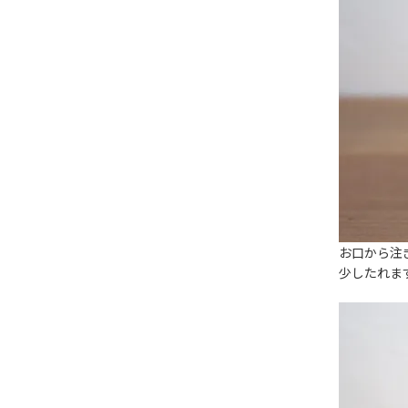
お口から注
少したれま