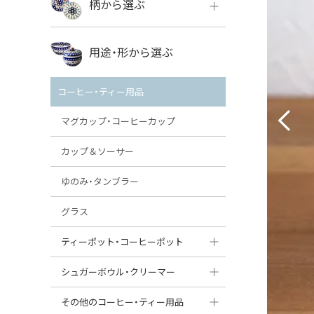
柄から選ぶ
VENA
ボレス
用途・形から選ぶ
ミレナ
VENA
その他のメーカー
コーヒー・ティー用品
ミレナ
マグカップ・コーヒーカップ
カップ＆ソーサー
ゆのみ・タンブラー
グラス
ティーポット・コーヒーポット
ティーポット
シュガーボウル・クリーマー
コーヒーポット
シュガーボウル
その他のコーヒー・ティー用品