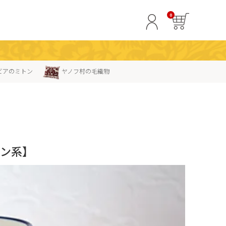
0
ビアのミトン
ヤノフ村の毛織物
ウン系】