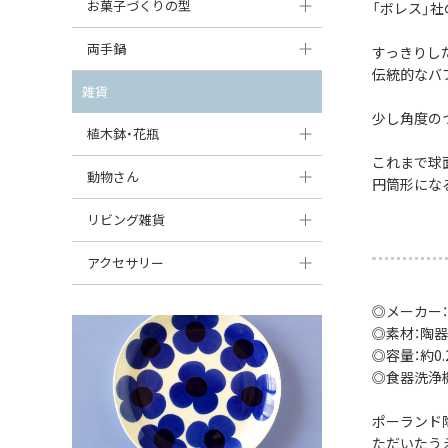
大型（24cm〜）
お菓子づくりの型
「ボレス」社
たまご型プレート
オーバルボウル
ガーリックキャニスター
アイスクリームカップ
中型（18〜24cm）
パウンド型
両手鍋
ハート型プレート
すっきりし
ハートボウル
チーズレディ
伝統的なバ
ケーキスタンド
お一人用・小型（〜18cm）
マフィン型
変形プレート
チュリーン
雑貨
葉っぱ型ボウル
チーズケース
カトラリー
少し角度の
ラウンドオーブンディッシュ（丸型）
すべて見る
分割ディッシュ
キャセロール
植木鉢・花瓶
りんご型ボウル
バターディッシュ
はしおき・カトラリーレスト
スクエアオーブンディッシュ
これまで球
すべて見る
すべて見る
いちご型ボウル
植木鉢
動物さん
六角形ポット
円筒形にな
すべて見る
オーバルオーブンディッシュ
星型ボウル
花瓶
フィギュア・置物
リビング雑貨
ボトル
すべて見る
舟型ボウル
すべて見る
貯金箱
すべて見る
スツール
アクセサリー
スープカップ
小物入れ
時計
ビーズ
◎メーカー
そば猪口・フリーカップ
◎素材：陶器
花器
バス・洗面用品
ペンダントトップ
◎容量：約0.2
ココット
オーナメント
◎食器洗浄
家具小物
すべて見る
薬味入れ
クリーマー
小物入れ
ポーランド
ただいたう
ミキシングボウル