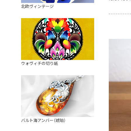
皿
アロマポット
北欧ヴィンテージ
ストレーナーボウル（水切り）
すべて見る
キャンドルインテリア
すべて見る
バスケット
装飾用タイル・プレート
ミニチュア
天使さま
ウォヴィチの切り紙
置物
カードスタンド
マグネット
すべて見る
バルト海アンバー（琥珀）