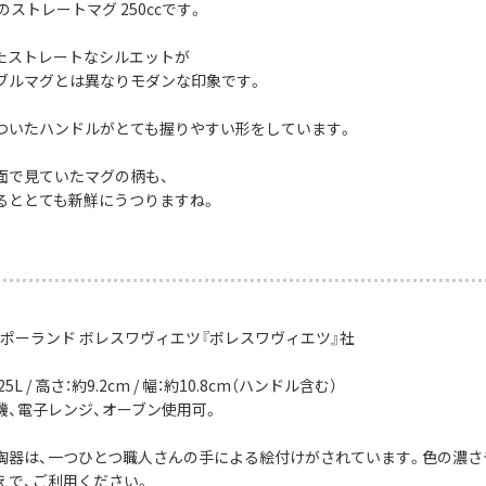
のストレートマグ 250ccです。
たストレートなシルエットが
ブルマグとは異なりモダンな印象です。
ついたハンドルがとても握りやすい形をしています。
面で見ていたマグの柄も、
るととても新鮮にうつりますね。
：ポーランド ボレスワヴィエツ『ボレスワヴィエツ』社
5L / 高さ：約9.2cm / 幅：約10.8cm（ハンドル含む）
機、電子レンジ、オーブン使用可。
陶器は、一つひとつ職人さんの手による絵付けがされています。色の濃さ
えで、ご利用ください。