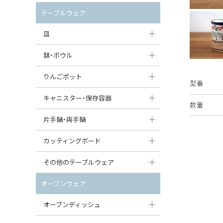
セット（ポット+カップ＆ソーサー）
クリーマー
ポットウォーマー
テーブルウェア
すべて見る
すべて見る
ピッチャー
皿
コーヒードリッパー
大皿（24cm〜）
鉢・ボウル
ティーバッグトレイ
中皿（18〜24cm）
大鉢（21cm〜）
りんごポット
型番
すべて見る
小皿（13〜18cm）
中鉢（16〜21cm）
りんごポット
キャニスター・保存容器
数量
豆皿（〜13cm）
小鉢（8〜16cm）
りんごポット小
キャニスター
片手鍋・両手鍋
丸皿
豆鉢（〜8cm）
すべて見る
つぼ
ソースパン（片手鍋）
カッティングボード
スープ皿
丸鉢・どんぶり・ボウル
はちみつポット
スープチュリーン
角型カッティングボード
その他のテーブルウェア
スクエア（角型）プレート
茶碗
パンプキンポット
キャセロール
丸型カッティングボード
調味料入れ
オーブンウェア
オーバルプレート
ウェイブボウル・スカラップ
ガーリックポット
すべて見る
すべて見る
グレイヴィーボート
オーブンディッシュ
ダルマプレート
角鉢
オニオンキャニスター
エッグカップ