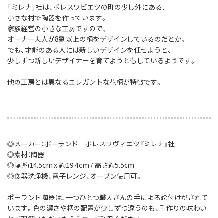
「ミレナ」社は、ボレスワビエツの町の少し外にある、
小さな村で陶器を作っています。
家族経営の小さな工房ですので、
オーナー夫人が8割以上の柄をデザインしているのだとか。
でも、才能のある人には新しいデザインを任せようと、
少しずつ新しいデザイナーを育てようともしているようです。
他の工房とは異なるエレガントな花柄が特徴です。
◎メーカー：ポーランド ボレスワヴィエツ『ミレナ』社
◎素材：陶器
◎幅 約14.5cm x 約19.4cm / 高さ約5.5cm
◎食器洗浄機、電子レンジ、オーブン使用可。
ポーランド陶器は、一つひとつ職人さんの手による絵付けがされて
います。色の濃さや柄の配置が少しずつ違うのも、手作りの味わい