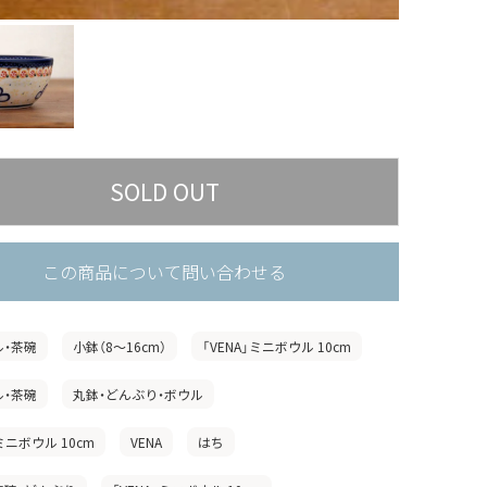
この商品について問い合わせる
ル・茶碗
小鉢（8〜16cm）
「VENA」ミニボウル 10cm
ル・茶碗
丸鉢・どんぶり・ボウル
」ミニボウル 10cm
VENA
はち