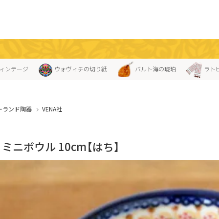
ィンテージ
ウォヴィチの切り紙
バルト海の琥珀
ラト
ーランド陶器
VENA社
A」ミニボウル 10cm【はち】