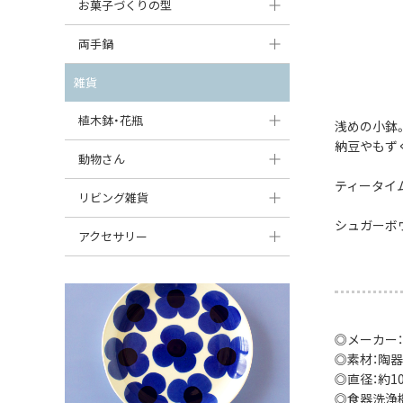
大型（24cm〜）
お菓子づくりの型
たまご型プレート
オーバルボウル
ガーリックキャニスター
アイスクリームカップ
中型（18〜24cm）
パウンド型
両手鍋
ハート型プレート
ハートボウル
チーズレディ
ケーキスタンド
お一人用・小型（〜18cm）
マフィン型
変形プレート
チュリーン
雑貨
葉っぱ型ボウル
チーズケース
カトラリー
ラウンドオーブンディッシュ（丸型）
すべて見る
分割ディッシュ
キャセロール
植木鉢・花瓶
りんご型ボウル
浅めの小鉢
バターディッシュ
はしおき・カトラリーレスト
スクエアオーブンディッシュ
納豆やもず
すべて見る
すべて見る
いちご型ボウル
植木鉢
動物さん
六角形ポット
すべて見る
オーバルオーブンディッシュ
ティータイ
星型ボウル
花瓶
フィギュア・置物
リビング雑貨
ボトル
すべて見る
シュガーボ
舟型ボウル
すべて見る
貯金箱
すべて見る
スツール
アクセサリー
スープカップ
小物入れ
時計
ビーズ
そば猪口・フリーカップ
花器
バス・洗面用品
ペンダントトップ
ココット
オーナメント
◎メーカー：
家具小物
すべて見る
◎素材：陶器
薬味入れ
クリーマー
小物入れ
◎直径：約10c
◎食器洗浄
ミキシングボウル