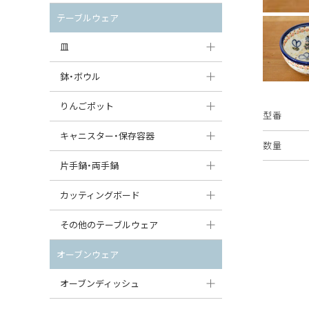
セット（ポット+カップ＆ソーサー）
クリーマー
ポットウォーマー
テーブルウェア
すべて見る
すべて見る
ピッチャー
皿
コーヒードリッパー
大皿（24cm〜）
鉢・ボウル
ティーバッグトレイ
中皿（18〜24cm）
大鉢（21cm〜）
りんごポット
型番
すべて見る
小皿（13〜18cm）
中鉢（16〜21cm）
りんごポット
キャニスター・保存容器
数量
豆皿（〜13cm）
小鉢（8〜16cm）
りんごポット小
キャニスター
片手鍋・両手鍋
丸皿
豆鉢（〜8cm）
すべて見る
つぼ
ソースパン（片手鍋）
カッティングボード
スープ皿
丸鉢・どんぶり・ボウル
はちみつポット
スープチュリーン
角型カッティングボード
その他のテーブルウェア
スクエア（角型）プレート
茶碗
パンプキンポット
キャセロール
丸型カッティングボード
調味料入れ
オーブンウェア
オーバルプレート
ウェイブボウル・スカラップ
ガーリックポット
すべて見る
すべて見る
グレイヴィーボート
オーブンディッシュ
ダルマプレート
角鉢
オニオンキャニスター
エッグカップ