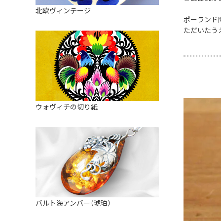
皿
アロマポット
北欧ヴィンテージ
ストレーナーボウル（水切り）
ポーランド
すべて見る
キャンドルインテリア
ただいたう
すべて見る
バスケット
装飾用タイル・プレート
ミニチュア
天使さま
ウォヴィチの切り紙
置物
カードスタンド
マグネット
すべて見る
バルト海アンバー（琥珀）