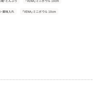
茶碗・どんぶり
「VENA」ミニボウル 10cm
鉢・薬味入れ
「VENA」ミニボウル 10cm