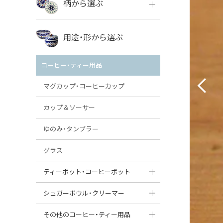
柄から選ぶ
VENA
ボレス
用途・形から選ぶ
ミレナ
VENA
その他のメーカー
コーヒー・ティー用品
ミレナ
マグカップ・コーヒーカップ
カップ＆ソーサー
ゆのみ・タンブラー
グラス
ティーポット・コーヒーポット
ティーポット
シュガーボウル・クリーマー
コーヒーポット
シュガーボウル
その他のコーヒー・ティー用品