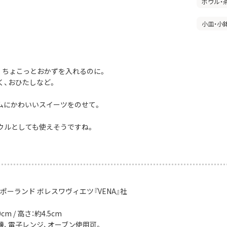
ボウル・
小皿・小
。ちょこっとおかずを入れるのに。
く、おひたしなど。
ムにかわいいスイーツをのせて。
ウルとしても使えそうですね。
ポーランド ボレスワヴィエツ『VENA』社
m / 高さ：約4.5cm
機、電子レンジ、オーブン使用可。