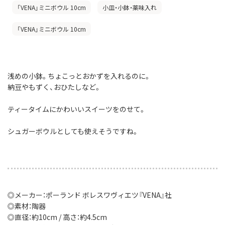
「VENA」ミニボウル 10cm
小皿・小鉢・薬味入れ
「VENA」ミニボウル 10cm
浅めの小鉢。ちょこっとおかずを入れるのに。
納豆やもずく、おひたしなど。
ティータイムにかわいいスイーツをのせて。
シュガーボウルとしても使えそうですね。
◎メーカー：ポーランド ボレスワヴィエツ『VENA』社
◎素材：陶器
◎直径：約10cm / 高さ：約4.5cm