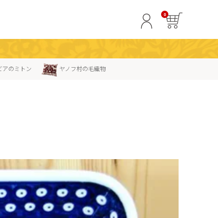
0
ビアのミトン
ヤノフ村の毛織物