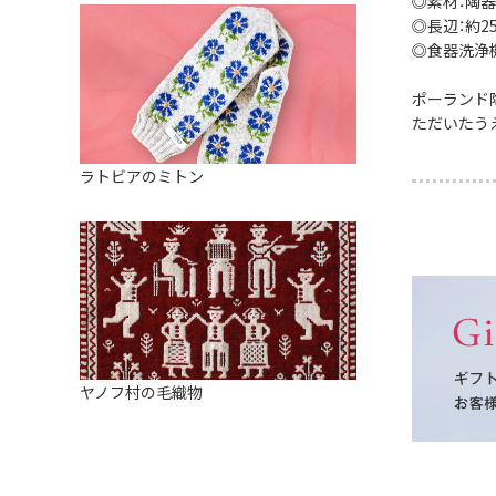
◎素材：陶器
◎長辺：約25.
◎食器洗浄
ポーランド
ただいたう
ラトビアのミトン
ヤノフ村の毛織物