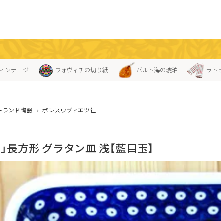
ィンテージ
ウォヴィチの切り紙
バルト海の琥珀
ラト
ーランド陶器
ボレスワヴィエツ社
」長方形 グラタン皿 浅【藍目玉】