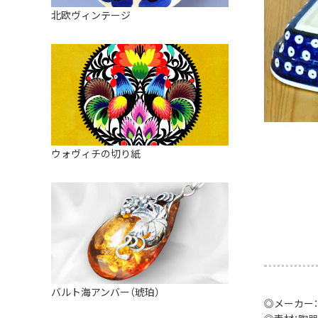
皿
アロマポット
北欧ヴィンテージ
ストレーナーボウル（水切り）
すべて見る
キャンドルインテリア
すべて見る
バスケット
装飾用タイル・プレート
ミニチュア
天使さま
ウォヴィチの切り紙
置物
カードスタンド
マグネット
すべて見る
バルト海アンバー（琥珀）
◎メーカー