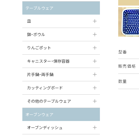
セット（ポット+カップ＆ソーサー）
クリーマー
ポットウォーマー
テーブルウェア
すべて見る
すべて見る
ピッチャー
皿
コーヒードリッパー
大皿（24cm〜）
鉢・ボウル
ティーバッグトレイ
中皿（18〜24cm）
大鉢（21cm〜）
りんごポット
型番
すべて見る
小皿（13〜18cm）
中鉢（16〜21cm）
りんごポット
キャニスター・保存容器
販売価格
豆皿（〜13cm）
小鉢（8〜16cm）
りんごポット小
キャニスター
片手鍋・両手鍋
数量
丸皿
豆鉢（〜8cm）
すべて見る
つぼ
ソースパン（片手鍋）
カッティングボード
スープ皿
丸鉢・どんぶり・ボウル
はちみつポット
スープチュリーン
角型カッティングボード
その他のテーブルウェア
スクエア（角型）プレート
茶碗
パンプキンポット
キャセロール
丸型カッティングボード
調味料入れ
オーブンウェア
オーバルプレート
ウェイブボウル・スカラップ
ガーリックポット
すべて見る
すべて見る
グレイヴィーボート
オーブンディッシュ
ダルマプレート
角鉢
オニオンキャニスター
エッグカップ