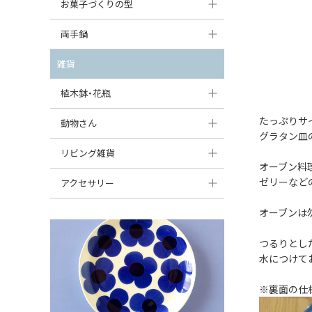
大型（24cm〜）
お菓子づくりの型
たまご型プレート
オーバルボウル
ガーリックキャニスター
アイスクリームカップ
中型（18〜24cm）
パウンド型
両手鍋
ハート型プレート
ハートボウル
チーズレディ
ケーキスタンド
お一人用・小型（〜18cm）
マフィン型
変形プレート
チュリーン
雑貨
葉っぱ型ボウル
チーズケース
カトラリー
ラウンドオーブンディッシュ（丸型）
すべて見る
分割ディッシュ
キャセロール
植木鉢・花瓶
りんご型ボウル
バターディッシュ
はしおき・カトラリーレスト
スクエアオーブンディッシュ
すべて見る
すべて見る
いちご型ボウル
たっぷりサ
植木鉢
動物さん
六角形ポット
すべて見る
グラタン皿
オーバルオーブンディッシュ
星型ボウル
花瓶
フィギュア・置物
リビング雑貨
ボトル
すべて見る
オーブン料
舟型ボウル
すべて見る
貯金箱
すべて見る
ゼリーなど
スツール
アクセサリー
スープカップ
小物入れ
時計
ビーズ
オーブンは
そば猪口・フリーカップ
花器
バス・洗面用品
ペンダントトップ
つるりとし
ココット
水につけて
オーナメント
家具小物
すべて見る
薬味入れ
クリーマー
※裏面の仕
小物入れ
ミキシングボウル