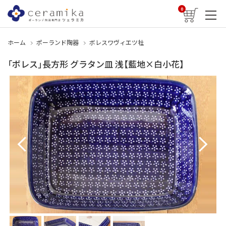
0
ホーム
ポーランド陶器
ボレスワヴィエツ社
「ボレス」長方形 グラタン皿 浅【藍地×白小花】