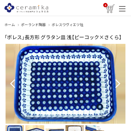
0
ホーム
ポーランド陶器
ボレスワヴィエツ社
「ボレス」長方形 グラタン皿 浅【ピーコック×さくら】