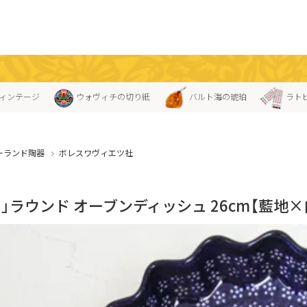
ィンテージ
ウォヴィチの切り紙
バルト海の琥珀
ラト
ーランド陶器
ボレスワヴィエツ社
」ラウンド オーブンディッシュ 26cm【藍地×