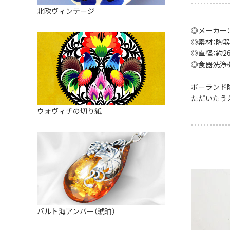
皿
アロマポット
北欧ヴィンテージ
ストレーナーボウル（水切り）
すべて見る
キャンドルインテリア
◎メーカー
すべて見る
◎素材：陶器
バスケット
◎直径：約26.
◎食器洗浄
装飾用タイル・プレート
ミニチュア
ポーランド
ただいたう
天使さま
ウォヴィチの切り紙
置物
カードスタンド
マグネット
すべて見る
バルト海アンバー（琥珀）