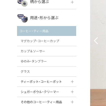
柄から選ぶ
VENA
ボレス
用途・形から選ぶ
ミレナ
VENA
その他のメーカー
コーヒー・ティー用品
ミレナ
マグカップ・コーヒーカップ
カップ＆ソーサー
ゆのみ・タンブラー
グラス
ティーポット・コーヒーポット
ティーポット
シュガーボウル・クリーマー
コーヒーポット
シュガーボウル
その他のコーヒー・ティー用品