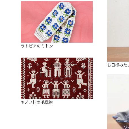
ラトビアのミトン
お日様みた
ヤノフ村の毛織物