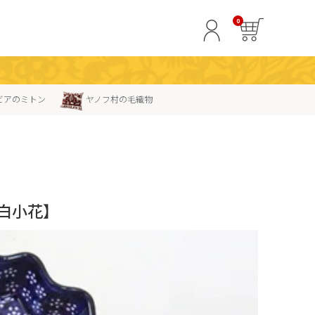
0
ビアのミトン
ヤノフ村の毛織物
白小花】