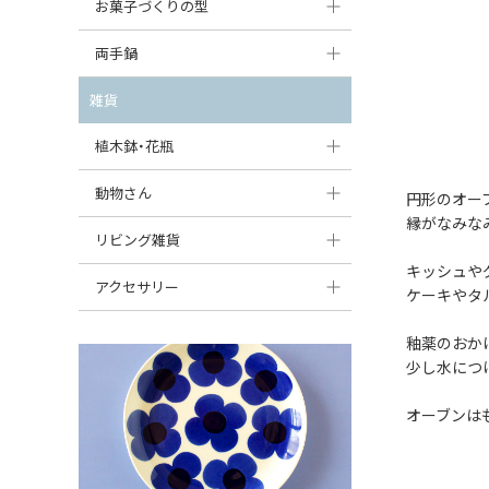
大型（24cm〜）
お菓子づくりの型
たまご型プレート
オーバルボウル
ガーリックキャニスター
アイスクリームカップ
中型（18〜24cm）
パウンド型
両手鍋
ハート型プレート
ハートボウル
チーズレディ
ケーキスタンド
お一人用・小型（〜18cm）
マフィン型
変形プレート
チュリーン
雑貨
葉っぱ型ボウル
チーズケース
カトラリー
ラウンドオーブンディッシュ（丸型）
すべて見る
分割ディッシュ
キャセロール
植木鉢・花瓶
りんご型ボウル
バターディッシュ
はしおき・カトラリーレスト
スクエアオーブンディッシュ
すべて見る
すべて見る
いちご型ボウル
植木鉢
動物さん
六角形ポット
円形のオー
すべて見る
オーバルオーブンディッシュ
縁がなみな
星型ボウル
花瓶
フィギュア・置物
リビング雑貨
ボトル
すべて見る
キッシュや
舟型ボウル
すべて見る
貯金箱
すべて見る
スツール
アクセサリー
ケーキやタル
スープカップ
小物入れ
時計
ビーズ
釉薬のおか
そば猪口・フリーカップ
花器
少し水につ
バス・洗面用品
ペンダントトップ
ココット
オーナメント
家具小物
オーブンは
すべて見る
薬味入れ
クリーマー
小物入れ
ミキシングボウル