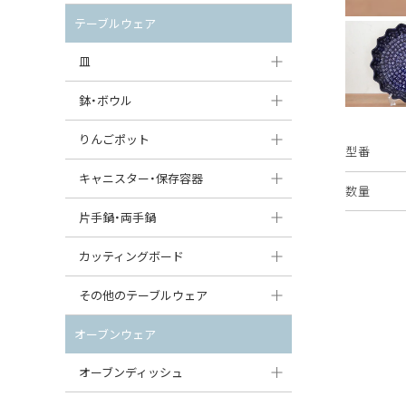
セット（ポット+カップ＆ソーサー）
クリーマー
ポットウォーマー
テーブルウェア
すべて見る
すべて見る
ピッチャー
皿
コーヒードリッパー
大皿（24cm〜）
鉢・ボウル
ティーバッグトレイ
中皿（18〜24cm）
大鉢（21cm〜）
りんごポット
型番
すべて見る
小皿（13〜18cm）
中鉢（16〜21cm）
りんごポット
キャニスター・保存容器
数量
豆皿（〜13cm）
小鉢（8〜16cm）
りんごポット小
キャニスター
片手鍋・両手鍋
丸皿
豆鉢（〜8cm）
すべて見る
つぼ
ソースパン（片手鍋）
カッティングボード
スープ皿
丸鉢・どんぶり・ボウル
はちみつポット
スープチュリーン
角型カッティングボード
その他のテーブルウェア
スクエア（角型）プレート
茶碗
パンプキンポット
キャセロール
丸型カッティングボード
調味料入れ
オーブンウェア
オーバルプレート
ウェイブボウル・スカラップ
ガーリックポット
すべて見る
すべて見る
グレイヴィーボート
オーブンディッシュ
ダルマプレート
角鉢
オニオンキャニスター
エッグカップ