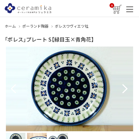
0
ホーム
ポーランド陶器
ボレスワヴィエツ社
「ボレス」プレート S【緑目玉×青角花】