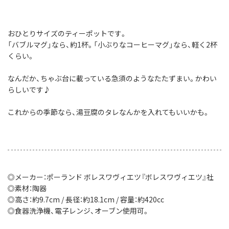
おひとりサイズのティーポットです。
「バブルマグ」なら、約1杯。「小ぶりなコーヒーマグ」なら、軽く2杯
くらい。
なんだか、ちゃぶ台に載っている急須のようなたたずまい。かわい
らしいです♪
これからの季節なら、湯豆腐のタレなんかを入れてもいいかも。
◎メーカー：ポーランド ボレスワヴィエツ『ボレスワヴィエツ』社
◎素材：陶器
◎高さ：約9.7cm / 長径：約18.1cm / 容量：約420cc
◎食器洗浄機、電子レンジ、オーブン使用可。