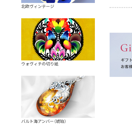
皿
アロマポット
北欧ヴィンテージ
ストレーナーボウル（水切り）
すべて見る
キャンドルインテリア
すべて見る
バスケット
装飾用タイル・プレート
ミニチュア
天使さま
ウォヴィチの切り紙
置物
カードスタンド
マグネット
すべて見る
バルト海アンバー（琥珀）