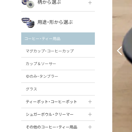
柄から選ぶ
VENA
ボレス
用途・形から選ぶ
ミレナ
VENA
その他のメーカー
コーヒー・ティー用品
ミレナ
マグカップ・コーヒーカップ
カップ＆ソーサー
ゆのみ・タンブラー
グラス
ティーポット・コーヒーポット
ティーポット
シュガーボウル・クリーマー
コーヒーポット
シュガーボウル
その他のコーヒー・ティー用品