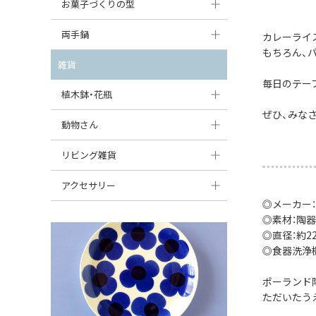
大型（24cm〜）
お菓子づくりの型
たまご型プレート
オーバルボウル
ガーリックキャニスター
アイスクリームカップ
中型（18〜24cm）
パウンド型
両手鍋
ハート型プレート
カレーライ
ハートボウル
チーズレディ
もちろん、
ケーキスタンド
お一人用・小型（〜18cm）
マフィン型
変形プレート
チュリーン
雑貨
葉っぱ型ボウル
チーズケース
カトラリー
毎日のテー
ラウンドオーブンディッシュ（丸型）
すべて見る
分割ディッシュ
キャセロール
植木鉢・花瓶
りんご型ボウル
バターディッシュ
はしおき・カトラリーレスト
スクエアオーブンディッシュ
ぜひ、みな
すべて見る
すべて見る
いちご型ボウル
植木鉢
動物さん
六角形ポット
すべて見る
オーバルオーブンディッシュ
星型ボウル
花瓶
フィギュア・置物
リビング雑貨
ボトル
すべて見る
舟型ボウル
すべて見る
貯金箱
すべて見る
スツール
アクセサリー
◎メーカー
スープカップ
小物入れ
時計
ビーズ
◎素材：陶器
そば猪口・フリーカップ
◎直径：約22.
花器
バス・洗面用品
ペンダントトップ
◎食器洗浄
ココット
オーナメント
家具小物
すべて見る
ポーランド
薬味入れ
クリーマー
小物入れ
ただいたう
ミキシングボウル