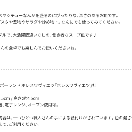
スやシチューなんかを盛るのにぴったりな、深さのあるお皿です。
パスタや煮物やサラダや炒め物…。なんにでも使ってみてください。
ブルで、大活躍間違いなしの、働き者なスープ皿です♪
さんの食卓でも楽しんでお使いくださいね。
：ポーランド ボレスワヴィエツ『ボレスワヴィエツ』社
5cm / 高さ：約4.5cm
機、電子レンジ、オーブン使用可。
陶器は、一つひとつ職人さんの手による絵付けがされています。色の濃さ
えで、ご利用ください。