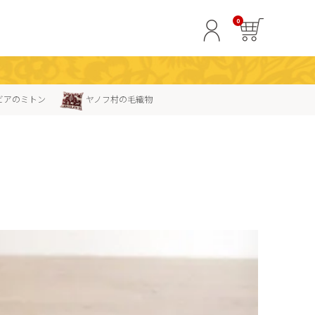
0
ビアのミトン
ヤノフ村の毛織物