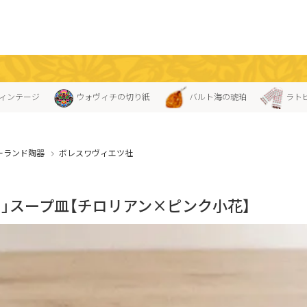
ィンテージ
ウォヴィチの切り紙
バルト海の琥珀
ラト
ーランド陶器
ボレスワヴィエツ社
ス」スープ皿【チロリアン×ピンク小花】