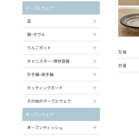
セット（ポット+カップ＆ソーサー）
クリーマー
ポットウォーマー
テーブルウェア
すべて見る
すべて見る
ピッチャー
皿
コーヒードリッパー
大皿（24cm〜）
鉢・ボウル
ティーバッグトレイ
中皿（18〜24cm）
大鉢（21cm〜）
りんごポット
型番
すべて見る
小皿（13〜18cm）
中鉢（16〜21cm）
りんごポット
キャニスター・保存容器
数量
豆皿（〜13cm）
小鉢（8〜16cm）
りんごポット小
キャニスター
片手鍋・両手鍋
丸皿
豆鉢（〜8cm）
すべて見る
つぼ
ソースパン（片手鍋）
カッティングボード
スープ皿
丸鉢・どんぶり・ボウル
はちみつポット
スープチュリーン
角型カッティングボード
その他のテーブルウェア
スクエア（角型）プレート
茶碗
パンプキンポット
キャセロール
丸型カッティングボード
調味料入れ
オーブンウェア
オーバルプレート
ウェイブボウル・スカラップ
ガーリックポット
すべて見る
すべて見る
グレイヴィーボート
オーブンディッシュ
ダルマプレート
角鉢
オニオンキャニスター
エッグカップ