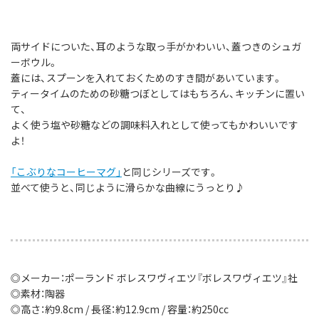
両サイドについた、耳のような取っ手がかわいい、蓋つきのシュガ
ーボウル。
蓋には、スプーンを入れておくためのすき間があいています。
ティータイムのための砂糖つぼとしてはもちろん、キッチンに置い
て、
よく使う塩や砂糖などの調味料入れとして使ってもかわいいです
よ！
「こぶりなコーヒーマグ」
と同じシリーズです。
並べて使うと、同じように滑らかな曲線にうっとり♪
◎メーカー：ポーランド ボレスワヴィエツ『ボレスワヴィエツ』社
◎素材：陶器
◎高さ：約9.8cm / 長径：約12.9cm / 容量：約250cc