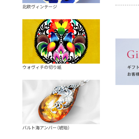
皿
アロマポット
北欧ヴィンテージ
ストレーナーボウル（水切り）
すべて見る
キャンドルインテリア
すべて見る
バスケット
装飾用タイル・プレート
ミニチュア
天使さま
ウォヴィチの切り紙
置物
カードスタンド
マグネット
すべて見る
バルト海アンバー（琥珀）