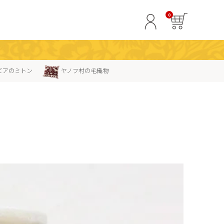
0
ビアのミトン
ヤノフ村の毛織物