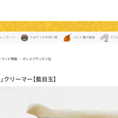
ィンテージ
ウォヴィチの切り紙
バルト海の琥珀
ラト
ーランド陶器
ボレスワヴィエツ社
ス」クリーマー【藍目玉】