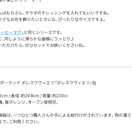
ムはもちろん、サラダのドレッシングを入れてもいいですね。
小さなお花を飾りたいときにも、ぴったりなサイズですよ。
コーヒーマグ」
と同じシリーズです。
と、同じように滑らかな曲線にうっとり♪
いただけたら、ぜひセットでお使いくださいね。
：ポーランド ボレスワヴィエツ『ボレスワヴィエツ』社
cm / 長径：約10.8cm / 容量：約210cc
機、電子レンジ、オーブン使用可。
陶器は、一つひとつ職人さんの手による絵付けがされています。色の濃さ
えで、ご利用ください。