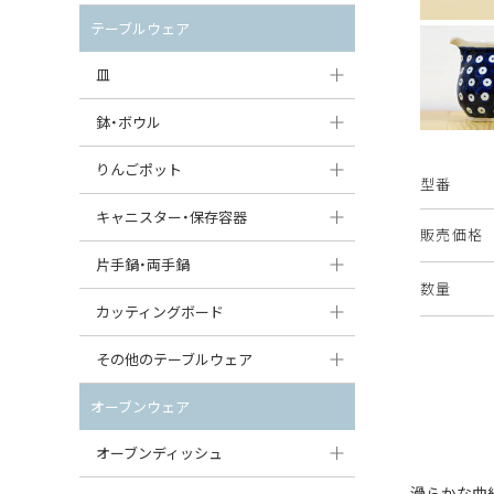
セット（ポット+カップ＆ソーサー）
クリーマー
ポットウォーマー
テーブルウェア
すべて見る
すべて見る
ピッチャー
皿
コーヒードリッパー
大皿（24cm〜）
鉢・ボウル
ティーバッグトレイ
中皿（18〜24cm）
大鉢（21cm〜）
りんごポット
型番
すべて見る
小皿（13〜18cm）
中鉢（16〜21cm）
りんごポット
キャニスター・保存容器
販売価格
豆皿（〜13cm）
小鉢（8〜16cm）
りんごポット小
キャニスター
片手鍋・両手鍋
数量
丸皿
豆鉢（〜8cm）
すべて見る
つぼ
ソースパン（片手鍋）
カッティングボード
スープ皿
丸鉢・どんぶり・ボウル
はちみつポット
スープチュリーン
角型カッティングボード
その他のテーブルウェア
スクエア（角型）プレート
茶碗
パンプキンポット
キャセロール
丸型カッティングボード
調味料入れ
オーブンウェア
オーバルプレート
ウェイブボウル・スカラップ
ガーリックポット
すべて見る
すべて見る
グレイヴィーボート
オーブンディッシュ
ダルマプレート
角鉢
オニオンキャニスター
エッグカップ
滑らかな曲