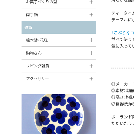
大型（24cm〜）
お菓子づくりの型
たまご型プレート
オーバルボウル
ガーリックキャニスター
アイスクリームカップ
ティータイ
中型（18〜24cm）
パウンド型
両手鍋
ハート型プレート
ハートボウル
チーズレディ
テーブルに
ケーキスタンド
お一人用・小型（〜18cm）
マフィン型
変形プレート
チュリーン
雑貨
葉っぱ型ボウル
チーズケース
「こぶりな
カトラリー
ラウンドオーブンディッシュ（丸型）
すべて見る
分割ディッシュ
キャセロール
並べて使う
植木鉢・花瓶
りんご型ボウル
バターディッシュ
気に入って
はしおき・カトラリーレスト
スクエアオーブンディッシュ
すべて見る
すべて見る
いちご型ボウル
植木鉢
動物さん
六角形ポット
すべて見る
オーバルオーブンディッシュ
星型ボウル
花瓶
フィギュア・置物
リビング雑貨
ボトル
すべて見る
舟型ボウル
すべて見る
貯金箱
すべて見る
スツール
アクセサリー
◎メーカー
スープカップ
小物入れ
時計
◎素材：陶器
ビーズ
◎高さ：約8.0
そば猪口・フリーカップ
花器
バス・洗面用品
ペンダントトップ
◎食器洗浄
ココット
オーナメント
家具小物
すべて見る
ポーランド
薬味入れ
ただいたう
クリーマー
小物入れ
ミキシングボウル