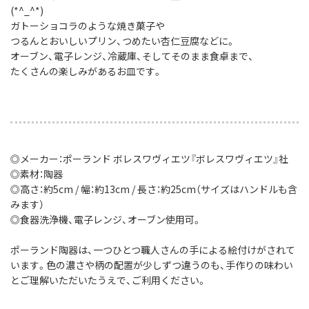
(*^_^*)
ガトーショコラのような焼き菓子や
つるんとおいしいプリン、つめたい杏仁豆腐などに。
オーブン、電子レンジ、冷蔵庫、そしてそのまま食卓まで、
たくさんの楽しみがあるお皿です。
◎メーカー：ポーランド ボレスワヴィエツ『ボレスワヴィエツ』社
◎素材：陶器
◎高さ：約5cm / 幅：約13cm / 長さ：約25cm（サイズはハンドルも含
みます）
◎食器洗浄機、電子レンジ、オーブン使用可。
ポーランド陶器は、一つひとつ職人さんの手による絵付けがされて
います。色の濃さや柄の配置が少しずつ違うのも、手作りの味わい
とご理解いただいたうえで、ご利用ください。