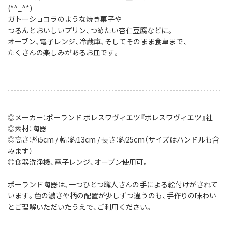
(*^_^*)
ガトーショコラのような焼き菓子や
つるんとおいしいプリン、つめたい杏仁豆腐などに。
オーブン、電子レンジ、冷蔵庫、そしてそのまま食卓まで、
たくさんの楽しみがあるお皿です。
◎メーカー：ポーランド ボレスワヴィエツ『ボレスワヴィエツ』社
◎素材：陶器
◎高さ：約5cm / 幅：約13cm / 長さ：約25cm（サイズはハンドルも含
みます）
◎食器洗浄機、電子レンジ、オーブン使用可。
ポーランド陶器は、一つひとつ職人さんの手による絵付けがされて
います。色の濃さや柄の配置が少しずつ違うのも、手作りの味わい
とご理解いただいたうえで、ご利用ください。