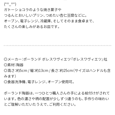
(*^_^*)
ガトーショコラのような焼き菓子や
つるんとおいしいプリン、つめたい杏仁豆腐などに。
オーブン、電子レンジ、冷蔵庫、そしてそのまま食卓まで、
たくさんの楽しみがあるお皿です。
◎メーカー：ポーランド ボレスワヴィエツ『ボレスワヴィエツ』社
◎素材：陶器
◎高さ：約5cm / 幅：約13cm / 長さ：約25cm（サイズはハンドルも含
みます）
◎食器洗浄機、電子レンジ、オーブン使用可。
ポーランド陶器は、一つひとつ職人さんの手による絵付けがされて
います。色の濃さや柄の配置が少しずつ違うのも、手作りの味わい
とご理解いただいたうえで、ご利用ください。