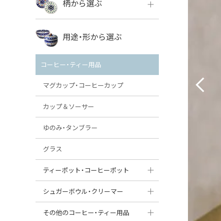
柄から選ぶ
VENA
ボレス
用途・形から選ぶ
ミレナ
VENA
その他のメーカー
コーヒー・ティー用品
ミレナ
マグカップ・コーヒーカップ
カップ＆ソーサー
ゆのみ・タンブラー
グラス
ティーポット・コーヒーポット
ティーポット
シュガーボウル・クリーマー
コーヒーポット
シュガーボウル
その他のコーヒー・ティー用品