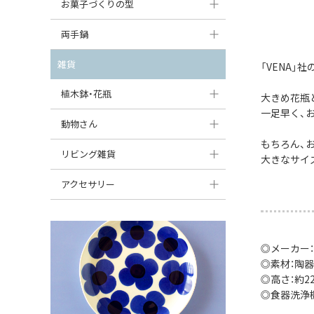
大型（24cm〜）
お菓子づくりの型
たまご型プレート
オーバルボウル
ガーリックキャニスター
アイスクリームカップ
中型（18〜24cm）
パウンド型
両手鍋
ハート型プレート
ハートボウル
チーズレディ
ケーキスタンド
お一人用・小型（〜18cm）
マフィン型
変形プレート
チュリーン
雑貨
葉っぱ型ボウル
「VENA」
チーズケース
カトラリー
ラウンドオーブンディッシュ（丸型）
すべて見る
分割ディッシュ
キャセロール
植木鉢・花瓶
りんご型ボウル
大きめ花瓶
バターディッシュ
はしおき・カトラリーレスト
スクエアオーブンディッシュ
一足早く、
すべて見る
すべて見る
いちご型ボウル
植木鉢
動物さん
六角形ポット
すべて見る
オーバルオーブンディッシュ
もちろん、
星型ボウル
花瓶
フィギュア・置物
リビング雑貨
ボトル
大きなサイ
すべて見る
舟型ボウル
すべて見る
貯金箱
すべて見る
スツール
アクセサリー
スープカップ
小物入れ
時計
ビーズ
そば猪口・フリーカップ
花器
バス・洗面用品
ペンダントトップ
◎メーカー：
ココット
オーナメント
◎素材：陶器
家具小物
すべて見る
◎高さ：約2
薬味入れ
クリーマー
小物入れ
◎食器洗浄
ミキシングボウル