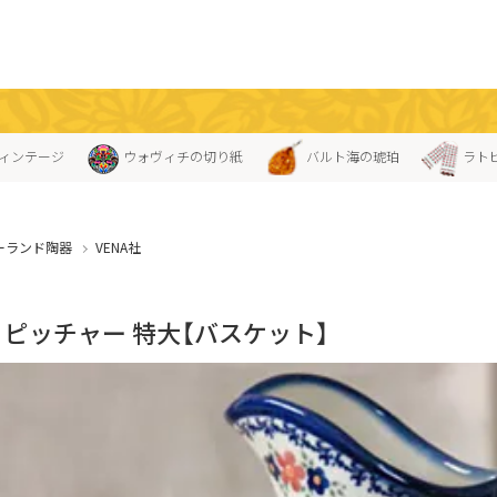
ィンテージ
ウォヴィチの切り紙
バルト海の琥珀
ラト
ーランド陶器
VENA社
A」ピッチャー 特大【バスケット】