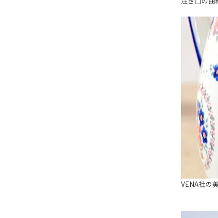
注ぎ口の曲
VENA社