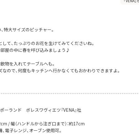
「VENA
社の、特大サイズのピッチャー。
として、たっぷりのお花を生けてみてくださいね。
お部屋の中に春を呼び込みましょう♪
お飲物を入れてテーブルへも。
ズなので、何度もキッチンへ行かなくてもおかわりできますよ。
ポーランド ボレスワヴィエツ『VENA』社
2cm / 幅（ハンドルから注ぎ口まで）：約17cm
機、電子レンジ、オーブン使用可。