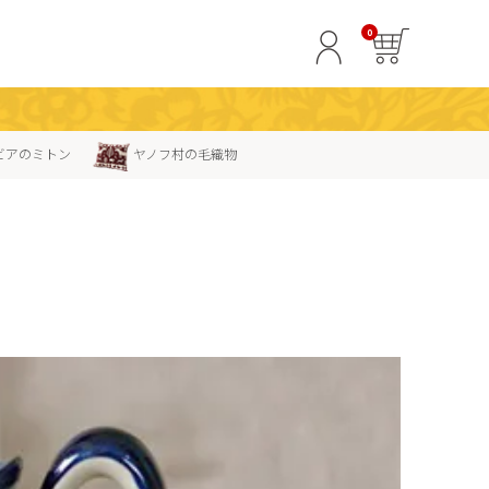
0
ビアのミトン
ヤノフ村の毛織物