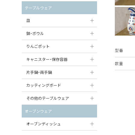
セット（ポット+カップ＆ソーサー）
クリーマー
ポットウォーマー
テーブルウェア
すべて見る
すべて見る
ピッチャー
皿
コーヒードリッパー
大皿（24cm〜）
鉢・ボウル
ティーバッグトレイ
中皿（18〜24cm）
大鉢（21cm〜）
りんごポット
型番
すべて見る
小皿（13〜18cm）
中鉢（16〜21cm）
りんごポット
キャニスター・保存容器
数量
豆皿（〜13cm）
小鉢（8〜16cm）
りんごポット小
キャニスター
片手鍋・両手鍋
丸皿
豆鉢（〜8cm）
すべて見る
つぼ
ソースパン（片手鍋）
カッティングボード
スープ皿
丸鉢・どんぶり・ボウル
はちみつポット
スープチュリーン
角型カッティングボード
その他のテーブルウェア
スクエア（角型）プレート
茶碗
パンプキンポット
キャセロール
丸型カッティングボード
調味料入れ
オーブンウェア
オーバルプレート
ウェイブボウル・スカラップ
ガーリックポット
すべて見る
すべて見る
グレイヴィーボート
オーブンディッシュ
ダルマプレート
角鉢
オニオンキャニスター
エッグカップ