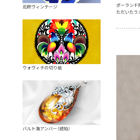
皿
アロマポット
ポーランド
北欧ヴィンテージ
ストレーナーボウル（水切り）
ただいたう
すべて見る
キャンドルインテリア
すべて見る
バスケット
装飾用タイル・プレート
ミニチュア
天使さま
ウォヴィチの切り紙
置物
カードスタンド
マグネット
すべて見る
バルト海アンバー（琥珀）