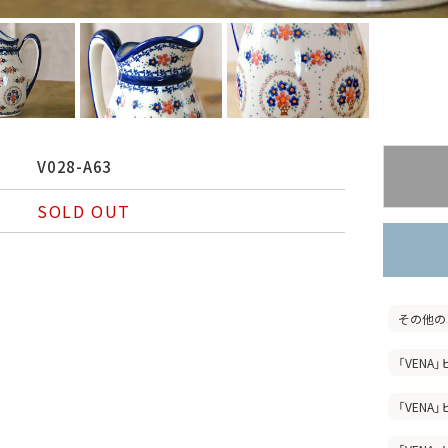
V028-A63
SOLD OUT
その他の
「VENA
「VENA