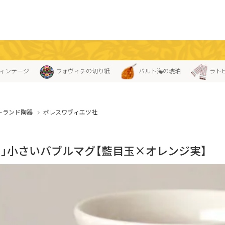
ィンテージ
ウォヴィチの切り紙
バルト海の琥珀
ラト
ーランド陶器
ボレスワヴィエツ社
ス」小さいバブルマグ【藍目玉×オレンジ実】