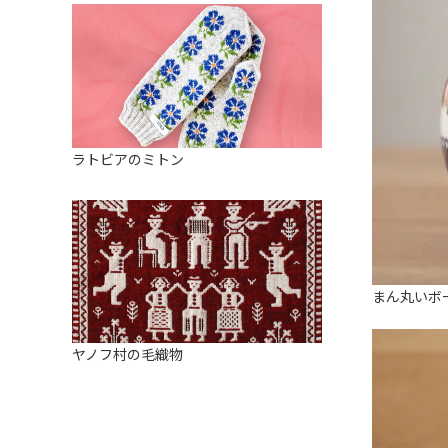
ラトビアのミトン
まん丸いボ
ヤノフ村の毛織物