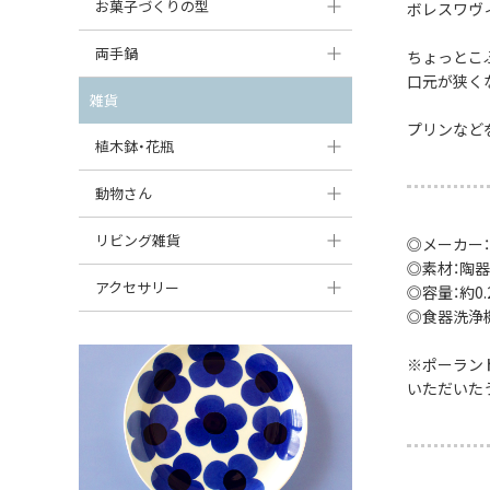
大型（24cm〜）
お菓子づくりの型
ボレスワヴ
たまご型プレート
オーバルボウル
ガーリックキャニスター
アイスクリームカップ
中型（18〜24cm）
パウンド型
両手鍋
ハート型プレート
ちょっとこぶ
ハートボウル
チーズレディ
口元が狭く
ケーキスタンド
お一人用・小型（〜18cm）
マフィン型
変形プレート
チュリーン
雑貨
葉っぱ型ボウル
チーズケース
カトラリー
プリンなど
ラウンドオーブンディッシュ（丸型）
すべて見る
分割ディッシュ
キャセロール
植木鉢・花瓶
りんご型ボウル
バターディッシュ
はしおき・カトラリーレスト
スクエアオーブンディッシュ
すべて見る
すべて見る
いちご型ボウル
植木鉢
動物さん
六角形ポット
すべて見る
オーバルオーブンディッシュ
星型ボウル
花瓶
フィギュア・置物
リビング雑貨
ボトル
◎メーカー
すべて見る
◎素材：陶器
舟型ボウル
すべて見る
貯金箱
すべて見る
スツール
アクセサリー
◎容量：約0.2
◎食器洗浄
スープカップ
小物入れ
時計
ビーズ
そば猪口・フリーカップ
※ポーラン
花器
バス・洗面用品
ペンダントトップ
いただいた
ココット
オーナメント
家具小物
すべて見る
薬味入れ
クリーマー
小物入れ
ミキシングボウル