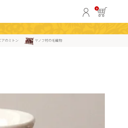
0
ビアのミトン
ヤノフ村の毛織物