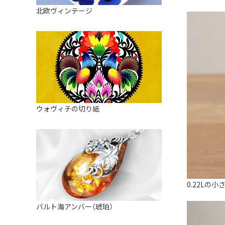
皿
アロマポット
北欧ヴィンテージ
ストレーナーボウル（水切り）
すべて見る
キャンドルインテリア
すべて見る
バスケット
装飾用タイル・プレート
ミニチュア
天使さま
ウォヴィチの切り紙
置物
カードスタンド
マグネット
すべて見る
0.22Lの
バルト海アンバー（琥珀）