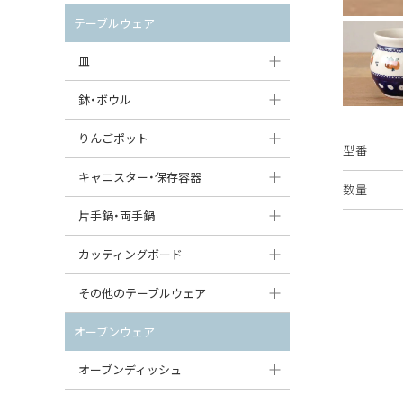
セット（ポット+カップ＆ソーサー）
クリーマー
ポットウォーマー
テーブルウェア
すべて見る
すべて見る
ピッチャー
皿
コーヒードリッパー
大皿（24cm〜）
鉢・ボウル
ティーバッグトレイ
中皿（18〜24cm）
大鉢（21cm〜）
りんごポット
型番
すべて見る
小皿（13〜18cm）
中鉢（16〜21cm）
りんごポット
キャニスター・保存容器
数量
豆皿（〜13cm）
小鉢（8〜16cm）
りんごポット小
キャニスター
片手鍋・両手鍋
丸皿
豆鉢（〜8cm）
すべて見る
つぼ
ソースパン（片手鍋）
カッティングボード
スープ皿
丸鉢・どんぶり・ボウル
はちみつポット
スープチュリーン
角型カッティングボード
その他のテーブルウェア
スクエア（角型）プレート
茶碗
パンプキンポット
キャセロール
丸型カッティングボード
調味料入れ
オーブンウェア
オーバルプレート
ウェイブボウル・スカラップ
ガーリックポット
すべて見る
すべて見る
グレイヴィーボート
オーブンディッシュ
ダルマプレート
角鉢
オニオンキャニスター
エッグカップ