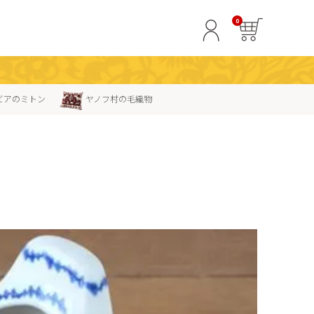
0
ビアのミトン
ヤノフ村の毛織物