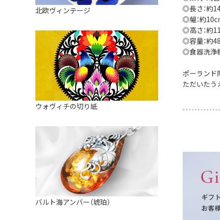
皿
アロマポット
◎長さ：約1
北欧ヴィンテージ
ストレーナーボウル（水切り）
◎幅：約10c
すべて見る
キャンドルインテリア
◎高さ：約1
すべて見る
◎容量：約48
バスケット
◎食器洗浄
装飾用タイル・プレート
ポーランド
ミニチュア
ただいたう
天使さま
ウォヴィチの切り紙
置物
カードスタンド
マグネット
すべて見る
バルト海アンバー（琥珀）