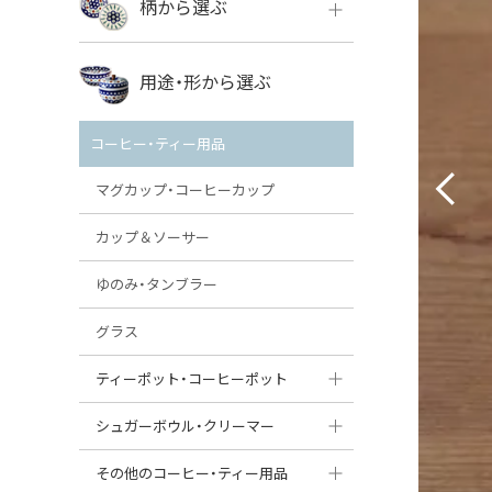
柄から選ぶ
VENA
ボレス
用途・形から選ぶ
ミレナ
VENA
その他のメーカー
コーヒー・ティー用品
ミレナ
マグカップ・コーヒーカップ
カップ＆ソーサー
ゆのみ・タンブラー
グラス
ティーポット・コーヒーポット
ティーポット
シュガーボウル・クリーマー
コーヒーポット
シュガーボウル
その他のコーヒー・ティー用品