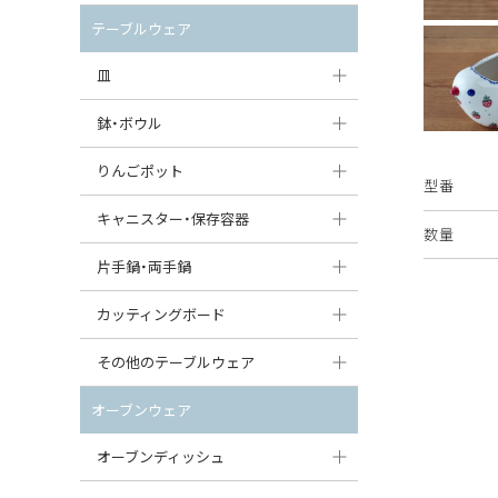
セット（ポット+カップ＆ソーサー）
クリーマー
ポットウォーマー
テーブルウェア
すべて見る
すべて見る
ピッチャー
皿
コーヒードリッパー
大皿（24cm〜）
鉢・ボウル
ティーバッグトレイ
中皿（18〜24cm）
大鉢（21cm〜）
りんごポット
型番
すべて見る
小皿（13〜18cm）
中鉢（16〜21cm）
りんごポット
キャニスター・保存容器
数量
豆皿（〜13cm）
小鉢（8〜16cm）
りんごポット小
キャニスター
片手鍋・両手鍋
丸皿
豆鉢（〜8cm）
すべて見る
つぼ
ソースパン（片手鍋）
カッティングボード
スープ皿
丸鉢・どんぶり・ボウル
はちみつポット
スープチュリーン
角型カッティングボード
その他のテーブルウェア
スクエア（角型）プレート
茶碗
パンプキンポット
キャセロール
丸型カッティングボード
調味料入れ
オーブンウェア
オーバルプレート
ウェイブボウル・スカラップ
ガーリックポット
すべて見る
すべて見る
グレイヴィーボート
オーブンディッシュ
ダルマプレート
角鉢
オニオンキャニスター
エッグカップ