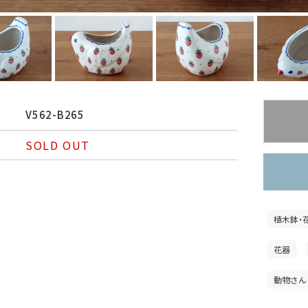
V562-B265
SOLD OUT
植木鉢・
花器
動物さん