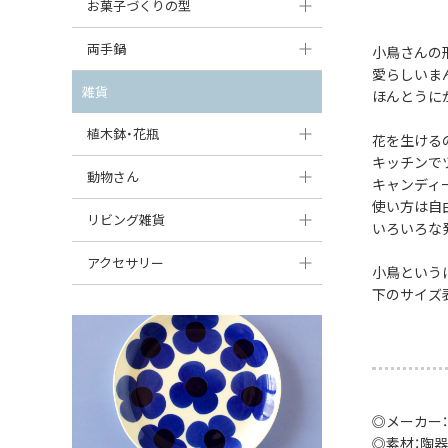
大型（24cm〜）
お菓子づくりの型
たまご型プレート
オーバルボウル
ガーリックキャニスター
アイスクリームカップ
中型（18〜24cm）
パウンド型
両手鍋
ハート型プレート
小鳥さんの
ハートボウル
チーズレディ
愛らしいま
ケーキスタンド
お一人用・小型（〜18cm）
マフィン型
変形プレート
チュリーン
雑貨
葉っぱ型ボウル
ほんとうに
チーズケース
カトラリー
ラウンドオーブンディッシュ（丸型）
すべて見る
分割ディッシュ
キャセロール
植木鉢・花瓶
りんご型ボウル
花を生ける
バターディッシュ
はしおき・カトラリーレスト
スクエアオーブンディッシュ
キッチンで
すべて見る
すべて見る
いちご型ボウル
植木鉢
動物さん
六角形ポット
キャンディ
すべて見る
オーバルオーブンディッシュ
使い方は自
星型ボウル
花瓶
フィギュア・置物
リビング雑貨
ボトル
いろいろな
すべて見る
舟型ボウル
すべて見る
貯金箱
すべて見る
スツール
アクセサリー
小鳥という
スープカップ
下のサイズ
小物入れ
時計
ビーズ
そば猪口・フリーカップ
花器
バス・洗面用品
ペンダントトップ
ココット
オーナメント
家具小物
すべて見る
薬味入れ
クリーマー
小物入れ
◎メーカー：
◎素材：陶器
ミキシングボウル