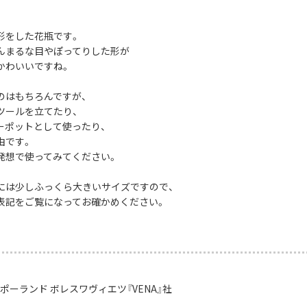
形をした花瓶です。
んまるな目やぽってりした形が
かわいいですね。
のはもちろんですが、
ツールを立てたり、
ーポットとして使ったり、
由です。
発想で使ってみてください。
には少しふっくら大きいサイズですので、
表記をご覧になってお確かめください。
ポーランド ボレスワヴィエツ『VENA』社