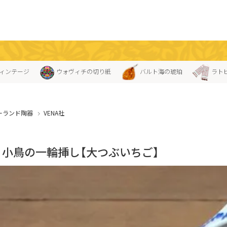
ィンテージ
ウォヴィチの切り紙
バルト海の琥珀
ラト
ーランド陶器
VENA社
A」小鳥の一輪挿し【大つぶいちご】