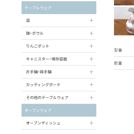
セット（ポット+カップ＆ソーサー）
クリーマー
ポットウォーマー
テーブルウェア
すべて見る
すべて見る
ピッチャー
皿
コーヒードリッパー
大皿（24cm〜）
鉢・ボウル
ティーバッグトレイ
中皿（18〜24cm）
大鉢（21cm〜）
りんごポット
型番
すべて見る
小皿（13〜18cm）
中鉢（16〜21cm）
りんごポット
キャニスター・保存容器
数量
豆皿（〜13cm）
小鉢（8〜16cm）
りんごポット小
キャニスター
片手鍋・両手鍋
丸皿
豆鉢（〜8cm）
すべて見る
つぼ
ソースパン（片手鍋）
カッティングボード
スープ皿
丸鉢・どんぶり・ボウル
はちみつポット
スープチュリーン
角型カッティングボード
その他のテーブルウェア
スクエア（角型）プレート
茶碗
パンプキンポット
キャセロール
丸型カッティングボード
調味料入れ
オーブンウェア
オーバルプレート
ウェイブボウル・スカラップ
ガーリックポット
すべて見る
すべて見る
グレイヴィーボート
オーブンディッシュ
ダルマプレート
角鉢
オニオンキャニスター
エッグカップ