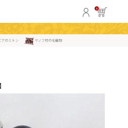
0
ビアのミトン
ヤノフ村の毛織物
】