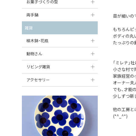
大型（24cm〜）
お菓子づくりの型
たまご型プレート
オーバルボウル
ガーリックキャニスター
アイスクリームカップ
中型（18〜24cm）
パウンド型
両手鍋
ハート型プレート
首が細いの
ハートボウル
チーズレディ
ケーキスタンド
お一人用・小型（〜18cm）
マフィン型
変形プレート
チュリーン
雑貨
葉っぱ型ボウル
もちろんピ
チーズケース
カトラリー
ボディの丸
ラウンドオーブンディッシュ（丸型）
すべて見る
分割ディッシュ
キャセロール
植木鉢・花瓶
りんご型ボウル
たっぷりの
バターディッシュ
はしおき・カトラリーレスト
スクエアオーブンディッシュ
すべて見る
すべて見る
いちご型ボウル
植木鉢
動物さん
六角形ポット
すべて見る
オーバルオーブンディッシュ
「ミレナ」
星型ボウル
花瓶
フィギュア・置物
リビング雑貨
ボトル
小さな村で
すべて見る
家族経営の
舟型ボウル
すべて見る
貯金箱
すべて見る
スツール
アクセサリー
オーナー夫
スープカップ
でも、才能
小物入れ
時計
ビーズ
少しずつ新
そば猪口・フリーカップ
花器
バス・洗面用品
ペンダントトップ
他の工房と
ココット
オーナメント
家具小物
(*^_^*)
すべて見る
薬味入れ
クリーマー
小物入れ
ミキシングボウル