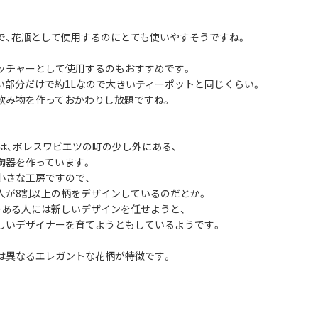
で、花瓶として使用するのにとても使いやすそうですね。
ッチャーとして使用するのもおすすめです。
い部分だけで約1Lなので大きいティーポットと同じくらい。
飲み物を作っておかわりし放題ですね。
社は、ボレスワビエツの町の少し外にある、
陶器を作っています。
小さな工房ですので、
人が8割以上の柄をデザインしているのだとか。
のある人には新しいデザインを任せようと、
しいデザイナーを育てようともしているようです。
は異なるエレガントな花柄が特徴です。