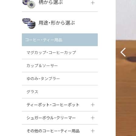
柄から選ぶ
VENA
ボレス
用途・形から選ぶ
ミレナ
VENA
その他のメーカー
コーヒー・ティー用品
ミレナ
マグカップ・コーヒーカップ
カップ＆ソーサー
ゆのみ・タンブラー
グラス
ティーポット・コーヒーポット
ティーポット
シュガーボウル・クリーマー
コーヒーポット
シュガーボウル
その他のコーヒー・ティー用品