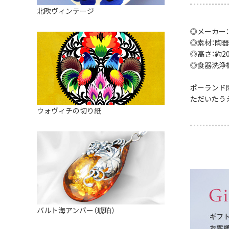
皿
アロマポット
北欧ヴィンテージ
ストレーナーボウル（水切り）
すべて見る
キャンドルインテリア
◎メーカー
すべて見る
◎素材：陶器
バスケット
◎高さ：約20
装飾用タイル・プレート
◎食器洗浄
ミニチュア
ポーランド
ただいたう
天使さま
ウォヴィチの切り紙
置物
カードスタンド
マグネット
すべて見る
バルト海アンバー（琥珀）