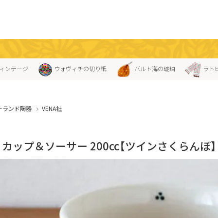
ィンテージ
ウォヴィチの切り紙
バルト海の琥珀
ラト
ーランド陶器
VENA社
A」カップ＆ソーサー 200cc【ツインさくらんぼ】