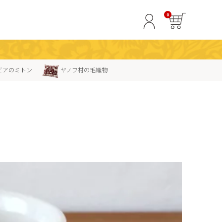
0
ビアのミトン
ヤノフ村の毛織物