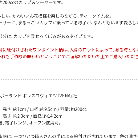
200ccのカップ＆ソーサーです。
社らしい、かわいいお花模様を楽しみながら、ティータイムを。
ーサーに、まるっこいカップが乗っている様子が、なんともいえず愛らし
部分は、カップを乗せるくぼみがあるタイプです。
側に絵付けされたワンポイント柄は、入荷のロットによって、ある時とな
それも手作りの味わいということでご理解いただいた上でご購入いただ
ポーランド ボレスワヴィエツ『VENA』社
：約7cm / 口径：約9.5cm / 容量：約200cc
さ：約2.3cm / 直径：約14.2cm
機、電子レンジ、オーブン使用可。
陶器は、一つひとつ職人さんの手による絵付けがされています。色の濃さ