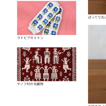
ぽってり丸
ラトビアのミトン
ヤノフ村の毛織物