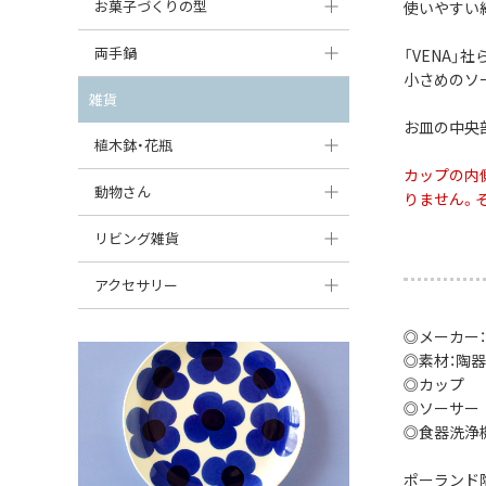
大型（24cm〜）
お菓子づくりの型
使いやすい約
たまご型プレート
オーバルボウル
ガーリックキャニスター
アイスクリームカップ
中型（18〜24cm）
パウンド型
両手鍋
「VENA」
ハート型プレート
ハートボウル
チーズレディ
小さめのソ
ケーキスタンド
お一人用・小型（〜18cm）
マフィン型
変形プレート
チュリーン
雑貨
葉っぱ型ボウル
チーズケース
カトラリー
お皿の中央
ラウンドオーブンディッシュ（丸型）
すべて見る
分割ディッシュ
キャセロール
植木鉢・花瓶
りんご型ボウル
バターディッシュ
はしおき・カトラリーレスト
スクエアオーブンディッシュ
カップの内
すべて見る
すべて見る
いちご型ボウル
植木鉢
動物さん
六角形ポット
りません。
すべて見る
オーバルオーブンディッシュ
星型ボウル
花瓶
フィギュア・置物
リビング雑貨
ボトル
すべて見る
舟型ボウル
すべて見る
貯金箱
すべて見る
スツール
アクセサリー
スープカップ
小物入れ
時計
ビーズ
◎メーカー：
そば猪口・フリーカップ
◎素材：陶器
花器
バス・洗面用品
ペンダントトップ
◎カップ 高さ
ココット
オーナメント
◎ソーサー 高
家具小物
すべて見る
◎食器洗浄
薬味入れ
クリーマー
小物入れ
ポーランド
ミキシングボウル