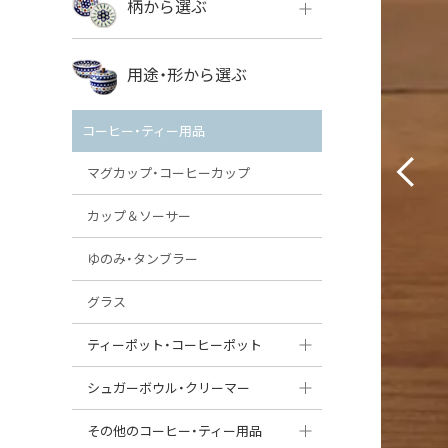
柄から選ぶ
VENA
ボレス
用途・形から選ぶ
ミレナ
VENA
その他のメーカー
コーヒー・ティー用品
ミレナ
マグカップ・コーヒーカップ
カップ＆ソーサー
ゆのみ・タンブラー
グラス
ティーポット・コーヒーポット
ティーポット
シュガーボウル・クリーマー
コーヒーポット
シュガーボウル
その他のコーヒー・ティー用品