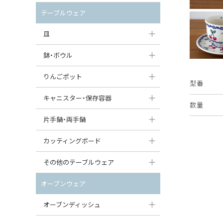
セット（ポット+カップ＆ソーサー）
クリーマー
ポットウォーマー
テーブルウェア
すべて見る
すべて見る
ピッチャー
皿
コーヒードリッパー
大皿（24cm〜）
鉢・ボウル
ティーバッグトレイ
中皿（18〜24cm）
大鉢（21cm〜）
りんごポット
型番
すべて見る
小皿（13〜18cm）
中鉢（16〜21cm）
りんごポット
キャニスター・保存容器
数量
豆皿（〜13cm）
小鉢（8〜16cm）
りんごポット小
キャニスター
片手鍋・両手鍋
丸皿
豆鉢（〜8cm）
すべて見る
つぼ
ソースパン（片手鍋）
カッティングボード
スープ皿
丸鉢・どんぶり・ボウル
はちみつポット
スープチュリーン
角型カッティングボード
その他のテーブルウェア
スクエア（角型）プレート
茶碗
パンプキンポット
キャセロール
丸型カッティングボード
調味料入れ
オーブンウェア
オーバルプレート
ウェイブボウル・スカラップ
ガーリックポット
すべて見る
すべて見る
グレイヴィーボート
オーブンディッシュ
ダルマプレート
角鉢
オニオンキャニスター
エッグカップ