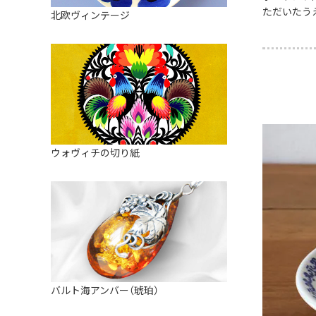
皿
アロマポット
ただいたう
北欧ヴィンテージ
ストレーナーボウル（水切り）
すべて見る
キャンドルインテリア
すべて見る
バスケット
装飾用タイル・プレート
ミニチュア
天使さま
ウォヴィチの切り紙
置物
カードスタンド
マグネット
すべて見る
バルト海アンバー（琥珀）