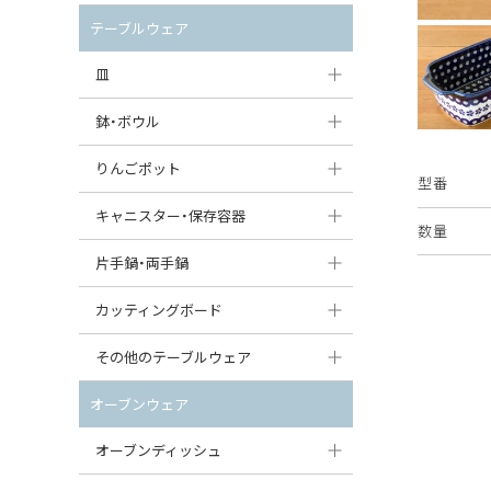
セット（ポット+カップ＆ソーサー）
クリーマー
ポットウォーマー
テーブルウェア
すべて見る
すべて見る
ピッチャー
皿
コーヒードリッパー
大皿（24cm〜）
鉢・ボウル
ティーバッグトレイ
中皿（18〜24cm）
大鉢（21cm〜）
りんごポット
型番
すべて見る
小皿（13〜18cm）
中鉢（16〜21cm）
りんごポット
キャニスター・保存容器
数量
豆皿（〜13cm）
小鉢（8〜16cm）
りんごポット小
キャニスター
片手鍋・両手鍋
丸皿
豆鉢（〜8cm）
すべて見る
つぼ
ソースパン（片手鍋）
カッティングボード
スープ皿
丸鉢・どんぶり・ボウル
はちみつポット
スープチュリーン
角型カッティングボード
その他のテーブルウェア
スクエア（角型）プレート
茶碗
パンプキンポット
キャセロール
丸型カッティングボード
調味料入れ
オーブンウェア
オーバルプレート
ウェイブボウル・スカラップ
ガーリックポット
すべて見る
すべて見る
グレイヴィーボート
オーブンディッシュ
ダルマプレート
角鉢
オニオンキャニスター
エッグカップ