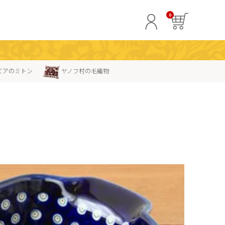
0
ビアのミトン
ヤノフ村の毛織物