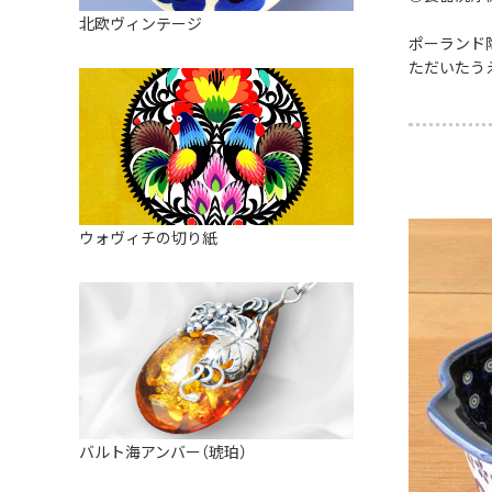
皿
アロマポット
北欧ヴィンテージ
ストレーナーボウル（水切り）
ポーランド
すべて見る
キャンドルインテリア
ただいたう
すべて見る
バスケット
装飾用タイル・プレート
ミニチュア
天使さま
ウォヴィチの切り紙
置物
カードスタンド
マグネット
すべて見る
バルト海アンバー（琥珀）