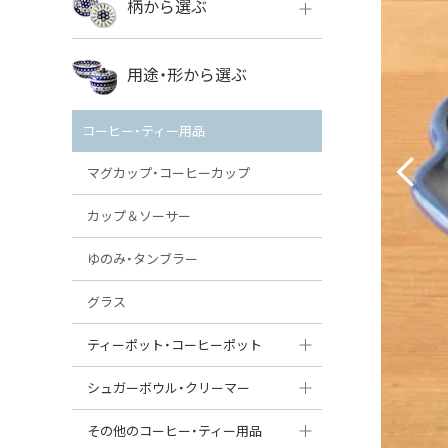
柄から選ぶ
VENA
ボレス
用途・形から選ぶ
ミレナ
VENA
その他のメーカー
コーヒー・ティー用品
ミレナ
マグカップ・コーヒーカップ
カップ＆ソーサー
ゆのみ・タンブラー
グラス
ティーポット・コーヒーポット
ティーポット
シュガーボウル・クリーマー
コーヒーポット
シュガーボウル
その他のコーヒー・ティー用品