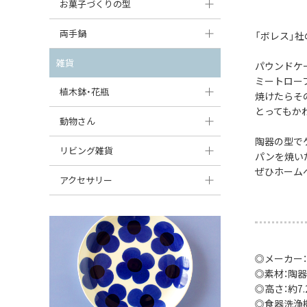
大型（24cm〜）
お菓子づくりの型
たまご型プレート
オーバルボウル
ガーリックキャニスター
アイスクリームカップ
中型（18〜24cm）
パウンド型
両手鍋
ハート型プレート
「ボレス」
ハートボウル
チーズレディ
ケーキスタンド
お一人用・小型（〜18cm）
マフィン型
変形プレート
チュリーン
雑貨
葉っぱ型ボウル
パウンドケ
チーズケース
カトラリー
ミートロー
ラウンドオーブンディッシュ（丸型）
すべて見る
分割ディッシュ
キャセロール
植木鉢・花瓶
りんご型ボウル
焼けたらそ
バターディッシュ
はしおき・カトラリーレスト
スクエアオーブンディッシュ
とってもか
すべて見る
すべて見る
いちご型ボウル
植木鉢
動物さん
六角形ポット
すべて見る
オーバルオーブンディッシュ
陶器の型で
星型ボウル
花瓶
フィギュア・置物
リビング雑貨
ボトル
パンを焼い
すべて見る
ぜひホーム
舟型ボウル
すべて見る
貯金箱
すべて見る
スツール
アクセサリー
スープカップ
小物入れ
時計
ビーズ
そば猪口・フリーカップ
花器
バス・洗面用品
ペンダントトップ
ココット
オーナメント
◎メーカー
家具小物
すべて見る
◎素材：陶器
薬味入れ
クリーマー
小物入れ
◎高さ：約7.
◎食器洗浄
ミキシングボウル