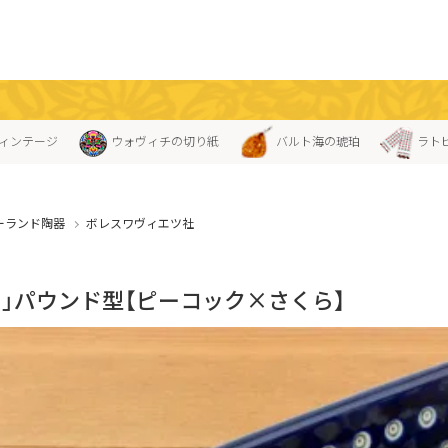
ィンテージ
ウォヴィチの切り紙
バルト海の琥珀
ラト
ーランド陶器
ボレスワヴィエツ社
ス」パウンド型【ピーコック×さくら】