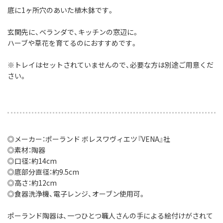
底に1ヶ所穴のあいた植木鉢です。
玄関先に、ベランダで、キッチンの窓辺に。
ハーブや草花を育てるのにおすすめです。
※トレイはセットされていませんので、必要な方は別途ご用意くだ
さい。
◎メーカー：ポーランド ボレスワヴィエツ『VENA』社
◎素材：陶器
◎口径：約14cm
◎底部分直径：約9.5cm
◎高さ：約12cm
◎食器洗浄機、電子レンジ、オーブン使用可。
ポーランド陶器は、一つひとつ職人さんの手による絵付けがされて