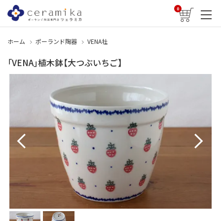
0
ホーム
ポーランド陶器
VENA社
「VENA」植木鉢【大つぶいちご】