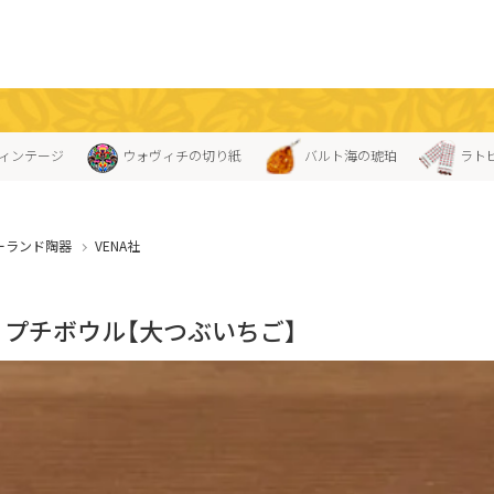
ィンテージ
ウォヴィチの切り紙
バルト海の琥珀
ラト
ーランド陶器
VENA社
A」プチボウル【大つぶいちご】