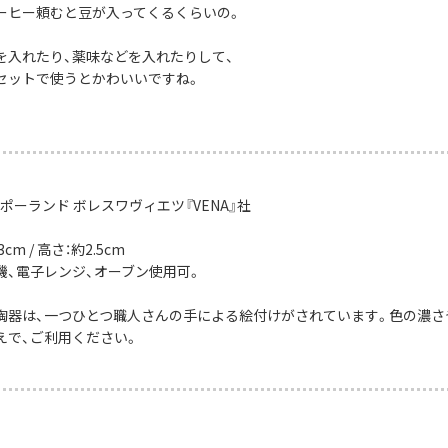
ーヒー頼むと豆が入ってくるくらいの。
を入れたり、薬味などを入れたりして、
セットで使うとかわいいですね。
ポーランド ボレスワヴィエツ『VENA』社
cm / 高さ：約2.5cm
機、電子レンジ、オーブン使用可。
陶器は、一つひとつ職人さんの手による絵付けがされています。色の濃さ
えで、ご利用ください。