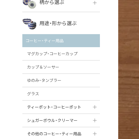
柄から選ぶ
VENA
ボレス
用途・形から選ぶ
ミレナ
VENA
その他のメーカー
コーヒー・ティー用品
ミレナ
マグカップ・コーヒーカップ
カップ＆ソーサー
ゆのみ・タンブラー
グラス
ティーポット・コーヒーポット
ティーポット
シュガーボウル・クリーマー
コーヒーポット
シュガーボウル
その他のコーヒー・ティー用品