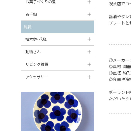
大型（24cm〜）
お菓子づくりの型
喫茶店でコ
たまご型プレート
オーバルボウル
ガーリックキャニスター
アイスクリームカップ
中型（18〜24cm）
パウンド型
両手鍋
ハート型プレート
ハートボウル
醤油やタレ
チーズレディ
ケーキスタンド
プレートと
お一人用・小型（〜18cm）
マフィン型
変形プレート
チュリーン
雑貨
葉っぱ型ボウル
チーズケース
カトラリー
ラウンドオーブンディッシュ（丸型）
すべて見る
分割ディッシュ
キャセロール
植木鉢・花瓶
りんご型ボウル
バターディッシュ
はしおき・カトラリーレスト
スクエアオーブンディッシュ
すべて見る
すべて見る
いちご型ボウル
植木鉢
動物さん
六角形ポット
すべて見る
オーバルオーブンディッシュ
◎メーカー：
星型ボウル
花瓶
フィギュア・置物
リビング雑貨
ボトル
◎素材：陶器
すべて見る
◎直径：約7.3
舟型ボウル
すべて見る
貯金箱
すべて見る
スツール
アクセサリー
◎食器洗浄
スープカップ
小物入れ
時計
ビーズ
ポーランド
そば猪口・フリーカップ
花器
ただいたう
バス・洗面用品
ペンダントトップ
ココット
オーナメント
家具小物
すべて見る
薬味入れ
クリーマー
小物入れ
ミキシングボウル