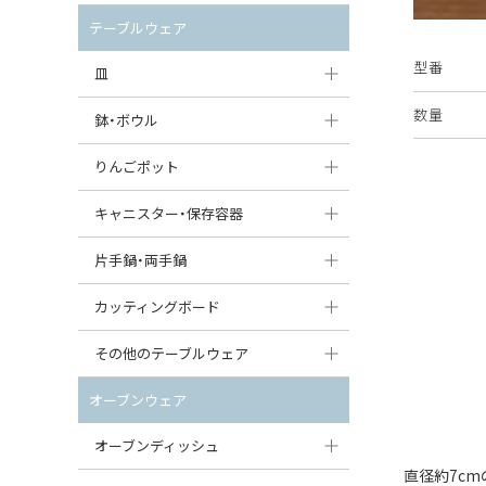
セット（ポット+カップ＆ソーサー）
クリーマー
ポットウォーマー
テーブルウェア
すべて見る
すべて見る
型番
ピッチャー
皿
コーヒードリッパー
数量
大皿（24cm〜）
鉢・ボウル
ティーバッグトレイ
中皿（18〜24cm）
大鉢（21cm〜）
りんごポット
すべて見る
小皿（13〜18cm）
中鉢（16〜21cm）
りんごポット
キャニスター・保存容器
豆皿（〜13cm）
小鉢（8〜16cm）
りんごポット小
キャニスター
片手鍋・両手鍋
丸皿
豆鉢（〜8cm）
すべて見る
つぼ
ソースパン（片手鍋）
カッティングボード
スープ皿
丸鉢・どんぶり・ボウル
はちみつポット
スープチュリーン
角型カッティングボード
その他のテーブルウェア
スクエア（角型）プレート
茶碗
パンプキンポット
キャセロール
丸型カッティングボード
調味料入れ
オーブンウェア
オーバルプレート
ウェイブボウル・スカラップ
ガーリックポット
すべて見る
すべて見る
グレイヴィーボート
オーブンディッシュ
ダルマプレート
角鉢
オニオンキャニスター
直径約7c
エッグカップ