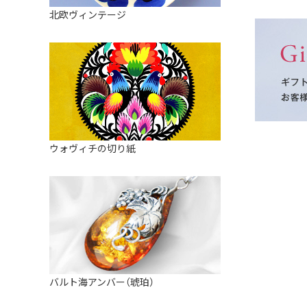
皿
アロマポット
北欧ヴィンテージ
ストレーナーボウル（水切り）
すべて見る
キャンドルインテリア
すべて見る
バスケット
装飾用タイル・プレート
ミニチュア
天使さま
ウォヴィチの切り紙
置物
カードスタンド
マグネット
すべて見る
バルト海アンバー（琥珀）