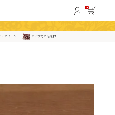
0
ビアのミトン
ヤノフ村の毛織物