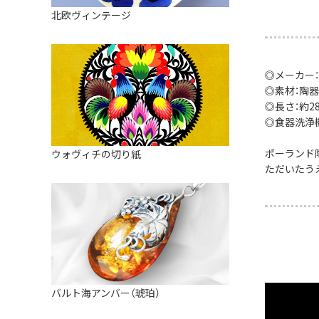
皿
アロマポット
北欧ヴィンテージ
ストレーナーボウル（水切り）
すべて見る
キャンドルインテリア
すべて見る
バスケット
◎メーカー
装飾用タイル・プレート
◎素材：陶器
◎長さ：約28.
ミニチュア
◎食器洗浄
天使さま
ポーランド
ウォヴィチの切り紙
ただいたう
置物
カードスタンド
マグネット
すべて見る
バルト海アンバー（琥珀）