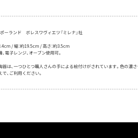
：ポーランド ボレスワヴィエツ『ミレナ』社
4cm / 幅：約19.5cm / 高さ：約3.5cm
機、電子レンジ、オーブン使用可。
陶器は、一つひとつ職人さんの手による絵付けがされています。色の濃さ
えで、ご利用ください。