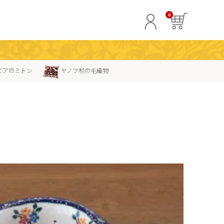
0
ビアのミトン
ヤノフ村の毛織物