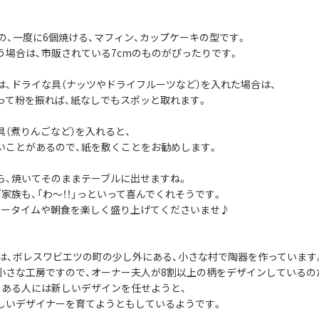
社の、一度に6個焼ける、マフィン、カップケーキの型です。
う場合は、市販されている7cmのものがぴったりです。
は、ドライな具（ナッツやドライフルーツなど）を入れた場合は、
って粉を振れば、紙なしでもスポッと取れます。
具（煮りんごなど）を入れると、
いことがあるので、紙を敷くことをお勧めします。
ら、焼いてそのままテーブルに出せますね。
家族も、「わ～！！」っといって喜んでくれそうです。
ィータイムや朝食を楽しく盛り上げてくださいませ♪
社は、ボレスワビエツの町の少し外にある、小さな村で陶器を作っています
小さな工房ですので、オーナー夫人が8割以上の柄をデザインしているの
のある人には新しいデザインを任せようと、
しいデザイナーを育てようともしているようです。