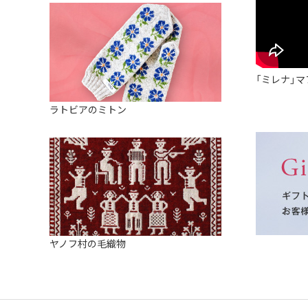
「ミレナ」マ
ラトビアのミトン
ヤノフ村の毛織物