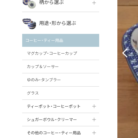
柄から選ぶ
VENA
ボレス
用途・形から選ぶ
ミレナ
VENA
その他のメーカー
コーヒー・ティー用品
ミレナ
マグカップ・コーヒーカップ
カップ＆ソーサー
ゆのみ・タンブラー
グラス
ティーポット・コーヒーポット
ティーポット
シュガーボウル・クリーマー
コーヒーポット
シュガーボウル
その他のコーヒー・ティー用品