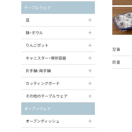
セット（ポット+カップ＆ソーサー）
クリーマー
ポットウォーマー
テーブルウェア
すべて見る
すべて見る
ピッチャー
皿
コーヒードリッパー
大皿（24cm〜）
鉢・ボウル
ティーバッグトレイ
中皿（18〜24cm）
大鉢（21cm〜）
りんごポット
型番
すべて見る
小皿（13〜18cm）
中鉢（16〜21cm）
りんごポット
キャニスター・保存容器
数量
豆皿（〜13cm）
小鉢（8〜16cm）
りんごポット小
キャニスター
片手鍋・両手鍋
丸皿
豆鉢（〜8cm）
すべて見る
つぼ
ソースパン（片手鍋）
カッティングボード
スープ皿
丸鉢・どんぶり・ボウル
はちみつポット
スープチュリーン
角型カッティングボード
その他のテーブルウェア
スクエア（角型）プレート
茶碗
パンプキンポット
キャセロール
丸型カッティングボード
調味料入れ
オーブンウェア
オーバルプレート
ウェイブボウル・スカラップ
ガーリックポット
すべて見る
すべて見る
グレイヴィーボート
オーブンディッシュ
ダルマプレート
角鉢
オニオンキャニスター
エッグカップ