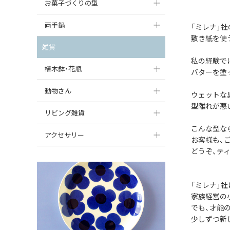
大型（24cm〜）
お菓子づくりの型
たまご型プレート
オーバルボウル
ガーリックキャニスター
アイスクリームカップ
中型（18〜24cm）
パウンド型
両手鍋
ハート型プレート
「ミレナ」
ハートボウル
チーズレディ
敷き紙を使
ケーキスタンド
お一人用・小型（〜18cm）
マフィン型
変形プレート
チュリーン
雑貨
葉っぱ型ボウル
チーズケース
カトラリー
私の経験で
ラウンドオーブンディッシュ（丸型）
すべて見る
分割ディッシュ
キャセロール
植木鉢・花瓶
りんご型ボウル
バターを塗
バターディッシュ
はしおき・カトラリーレスト
スクエアオーブンディッシュ
すべて見る
すべて見る
いちご型ボウル
植木鉢
動物さん
六角形ポット
ウェットな
すべて見る
オーバルオーブンディッシュ
型離れが悪
星型ボウル
花瓶
フィギュア・置物
リビング雑貨
ボトル
すべて見る
こんな型な
舟型ボウル
すべて見る
貯金箱
すべて見る
スツール
アクセサリー
お客様も、ご
スープカップ
どうぞ、テ
小物入れ
時計
ビーズ
そば猪口・フリーカップ
花器
バス・洗面用品
ペンダントトップ
「ミレナ」
ココット
オーナメント
家具小物
家族経営の
すべて見る
でも、才能
薬味入れ
クリーマー
小物入れ
少しずつ新
ミキシングボウル