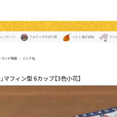
ィンテージ
ウォヴィチの切り紙
バルト海の琥珀
ラト
ーランド陶器
ミレナ社
」マフィン型 6カップ【3色小花】