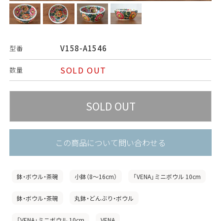
V158-A1546
型番
SOLD OUT
数量
この商品について問い合わせる
鉢・ボウル・茶碗
小鉢（8〜16cm）
「VENA」ミニボウル 10cm
鉢・ボウル・茶碗
丸鉢・どんぶり・ボウル
「VENA」ミニボウル 10cm
VENA