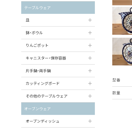
セット（ポット+カップ＆ソーサー）
クリーマー
ポットウォーマー
テーブルウェア
すべて見る
すべて見る
ピッチャー
皿
コーヒードリッパー
大皿（24cm〜）
鉢・ボウル
ティーバッグトレイ
中皿（18〜24cm）
大鉢（21cm〜）
りんごポット
すべて見る
小皿（13〜18cm）
中鉢（16〜21cm）
りんごポット
キャニスター・保存容器
豆皿（〜13cm）
小鉢（8〜16cm）
りんごポット小
キャニスター
片手鍋・両手鍋
丸皿
豆鉢（〜8cm）
型番
すべて見る
つぼ
ソースパン（片手鍋）
カッティングボード
スープ皿
丸鉢・どんぶり・ボウル
数量
はちみつポット
スープチュリーン
角型カッティングボード
その他のテーブルウェア
スクエア（角型）プレート
茶碗
パンプキンポット
キャセロール
丸型カッティングボード
調味料入れ
オーブンウェア
オーバルプレート
ウェイブボウル・スカラップ
ガーリックポット
すべて見る
すべて見る
グレイヴィーボート
オーブンディッシュ
ダルマプレート
角鉢
オニオンキャニスター
エッグカップ