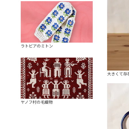
ラトビアのミトン
大きくて存
ヤノフ村の毛織物