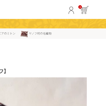
0
ビアのミトン
ヤノフ村の毛織物
フ】