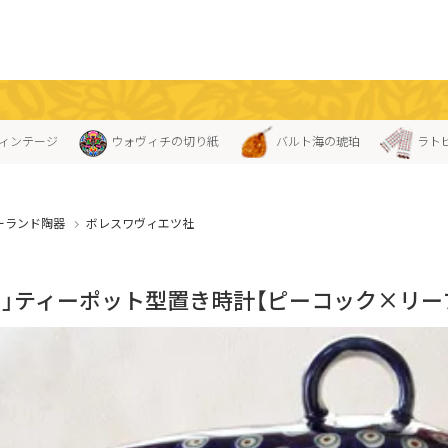
ィンテージ
ウォヴィチの切り紙
バルト海の琥珀
ラト
ーランド陶器
ボレスワヴィエツ社
ス」ティーポット型置き時計【ピーコック×リー