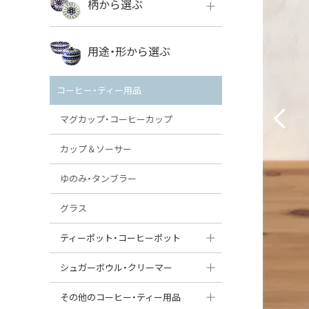
柄から選ぶ
VENA
ボレス
用途・形から選ぶ
ミレナ
VENA
その他のメーカー
コーヒー・ティー用品
ミレナ
マグカップ・コーヒーカップ
カップ＆ソーサー
ゆのみ・タンブラー
グラス
ティーポット・コーヒーポット
ティーポット
シュガーボウル・クリーマー
コーヒーポット
シュガーボウル
その他のコーヒー・ティー用品