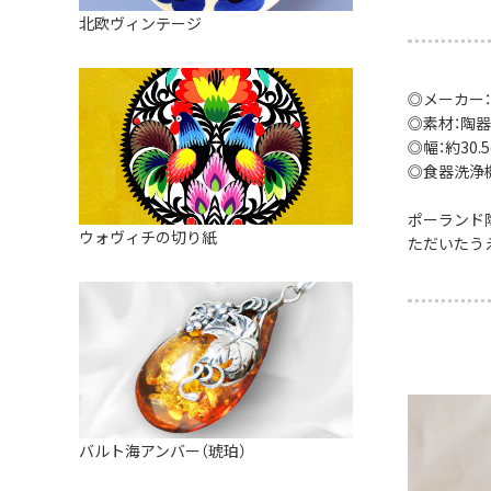
皿
アロマポット
北欧ヴィンテージ
ストレーナーボウル（水切り）
すべて見る
キャンドルインテリア
すべて見る
バスケット
◎メーカー
◎素材：陶器
装飾用タイル・プレート
◎幅：約30.5
◎食器洗浄
ミニチュア
ポーランド
天使さま
ウォヴィチの切り紙
ただいたう
置物
カードスタンド
マグネット
すべて見る
バルト海アンバー（琥珀）