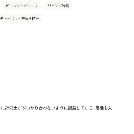
ピーコック×リーフ
リビング雑貨
」ティーポット型置き時計
きに針同士がぶつかり合わないように調整してから、電池を入