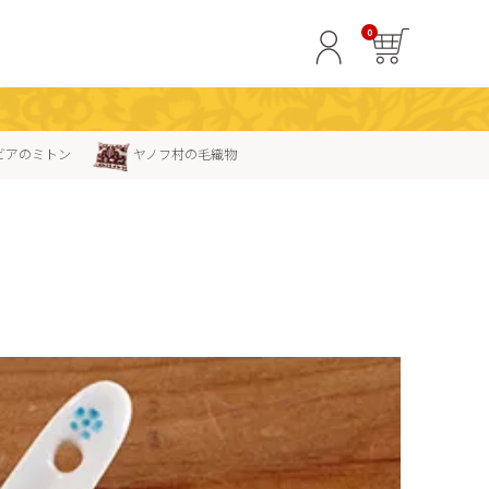
0
ビアのミトン
ヤノフ村の毛織物