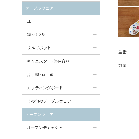
セット（ポット+カップ＆ソーサー）
クリーマー
ポットウォーマー
テーブルウェア
すべて見る
すべて見る
ピッチャー
皿
コーヒードリッパー
大皿（24cm〜）
鉢・ボウル
ティーバッグトレイ
中皿（18〜24cm）
大鉢（21cm〜）
りんごポット
型番
すべて見る
小皿（13〜18cm）
中鉢（16〜21cm）
りんごポット
キャニスター・保存容器
数量
豆皿（〜13cm）
小鉢（8〜16cm）
りんごポット小
キャニスター
片手鍋・両手鍋
丸皿
豆鉢（〜8cm）
すべて見る
つぼ
ソースパン（片手鍋）
カッティングボード
スープ皿
丸鉢・どんぶり・ボウル
はちみつポット
スープチュリーン
角型カッティングボード
その他のテーブルウェア
スクエア（角型）プレート
茶碗
パンプキンポット
キャセロール
丸型カッティングボード
調味料入れ
オーブンウェア
オーバルプレート
ウェイブボウル・スカラップ
ガーリックポット
すべて見る
すべて見る
グレイヴィーボート
オーブンディッシュ
ダルマプレート
角鉢
オニオンキャニスター
エッグカップ