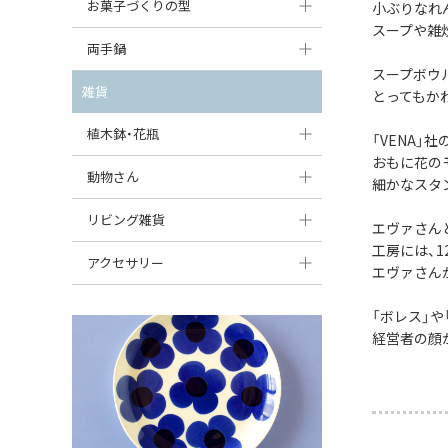
大型（24cm〜）
お菓子づくりの型
小ぶりなれ
たまご型プレート
オーバルボウル
ガーリックキャニスター
スープや雑
アイスクリームカップ
中型（18〜24cm）
パウンド型
両手鍋
ハート型プレート
ハートボウル
チーズレディ
スープボウ
ケーキスタンド
お一人用・小型（〜18cm）
マフィン型
変形プレート
チュリーン
雑貨
葉っぱ型ボウル
とってもか
チーズケース
カトラリー
ラウンドオーブンディッシュ（丸型）
すべて見る
分割ディッシュ
キャセロール
植木鉢・花瓶
りんご型ボウル
「VENA」
バターディッシュ
はしおき・カトラリーレスト
スクエアオーブンディッシュ
おもに花の
すべて見る
すべて見る
いちご型ボウル
植木鉢
動物さん
六角形ポット
細かなスタ
すべて見る
オーバルオーブンディッシュ
星型ボウル
花瓶
フィギュア・置物
リビング雑貨
ボトル
エヴァさん
すべて見る
工房には、
舟型ボウル
すべて見る
貯金箱
すべて見る
スツール
アクセサリー
エヴァさん
スープカップ
小物入れ
時計
ビーズ
「ボレス」
そば猪口・フリーカップ
花器
経営者の顔
バス・洗面用品
ペンダントトップ
ココット
オーナメント
家具小物
すべて見る
薬味入れ
クリーマー
小物入れ
ミキシングボウル