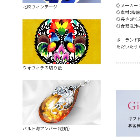
皿
アロマポット
◎メーカー：
北欧ヴィンテージ
ストレーナーボウル（水切り）
◎素材：陶器
すべて見る
キャンドルインテリア
◎長さ：約12.
すべて見る
◎食器洗浄
バスケット
装飾用タイル・プレート
ポーランド
ただいたう
ミニチュア
天使さま
ウォヴィチの切り紙
置物
カードスタンド
マグネット
すべて見る
バルト海アンバー（琥珀）