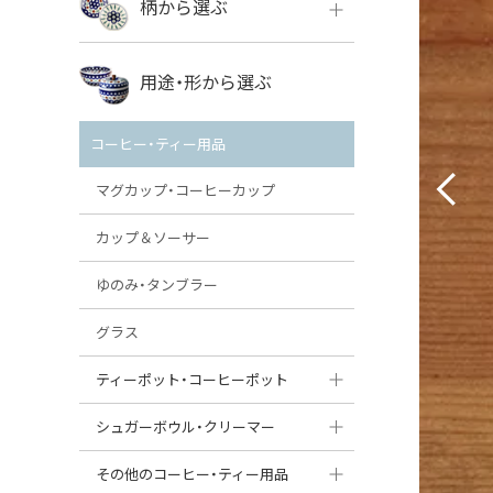
柄から選ぶ
VENA
ボレス
用途・形から選ぶ
ミレナ
VENA
その他のメーカー
コーヒー・ティー用品
ミレナ
マグカップ・コーヒーカップ
カップ＆ソーサー
ゆのみ・タンブラー
グラス
ティーポット・コーヒーポット
ティーポット
シュガーボウル・クリーマー
コーヒーポット
シュガーボウル
その他のコーヒー・ティー用品