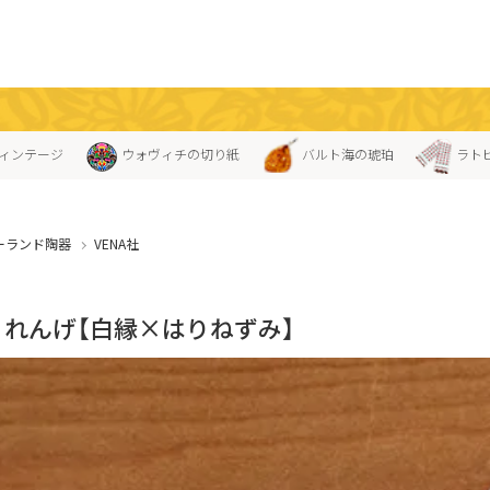
ィンテージ
ウォヴィチの切り紙
バルト海の琥珀
ラト
ーランド陶器
VENA社
A」れんげ【白縁×はりねずみ】