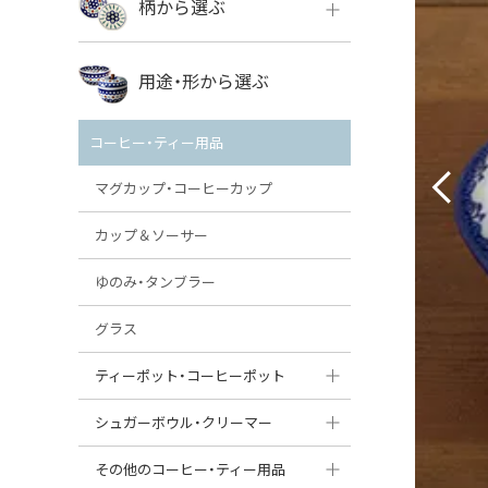
柄から選ぶ
VENA
ボレス
用途・形から選ぶ
ミレナ
VENA
その他のメーカー
コーヒー・ティー用品
ミレナ
マグカップ・コーヒーカップ
カップ＆ソーサー
ゆのみ・タンブラー
グラス
ティーポット・コーヒーポット
ティーポット
シュガーボウル・クリーマー
コーヒーポット
シュガーボウル
その他のコーヒー・ティー用品