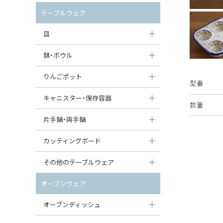
セット（ポット+カップ＆ソーサー）
クリーマー
ポットウォーマー
テーブルウェア
すべて見る
すべて見る
ピッチャー
皿
コーヒードリッパー
大皿（24cm〜）
鉢・ボウル
ティーバッグトレイ
中皿（18〜24cm）
大鉢（21cm〜）
りんごポット
型番
すべて見る
小皿（13〜18cm）
中鉢（16〜21cm）
りんごポット
キャニスター・保存容器
数量
豆皿（〜13cm）
小鉢（8〜16cm）
りんごポット小
キャニスター
片手鍋・両手鍋
丸皿
豆鉢（〜8cm）
すべて見る
つぼ
ソースパン（片手鍋）
カッティングボード
スープ皿
丸鉢・どんぶり・ボウル
はちみつポット
スープチュリーン
角型カッティングボード
その他のテーブルウェア
スクエア（角型）プレート
茶碗
パンプキンポット
キャセロール
丸型カッティングボード
調味料入れ
オーブンウェア
オーバルプレート
ウェイブボウル・スカラップ
ガーリックポット
すべて見る
すべて見る
グレイヴィーボート
オーブンディッシュ
ダルマプレート
角鉢
オニオンキャニスター
エッグカップ