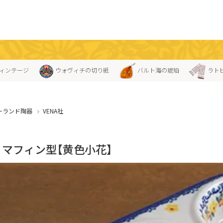
ィンテージ
ウォヴィチの切り紙
バルト海の琥珀
ラト
ーランド陶器
VENA社
A」マフィン型【黄色小花】