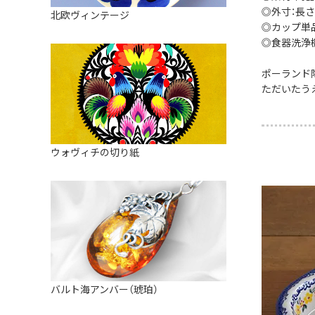
皿
アロマポット
◎外寸：長さ：約
北欧ヴィンテージ
ストレーナーボウル（水切り）
◎カップ単品内
すべて見る
キャンドルインテリア
◎食器洗浄
すべて見る
バスケット
ポーランド
装飾用タイル・プレート
ただいたう
ミニチュア
天使さま
ウォヴィチの切り紙
置物
カードスタンド
マグネット
すべて見る
バルト海アンバー（琥珀）