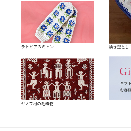
ラトビアのミトン
焼き型とし
ヤノフ村の毛織物