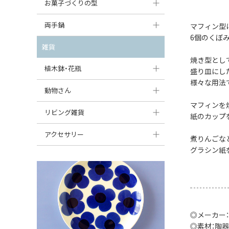
大型（24cm〜）
お菓子づくりの型
たまご型プレート
オーバルボウル
ガーリックキャニスター
アイスクリームカップ
中型（18〜24cm）
パウンド型
両手鍋
マフィン型
ハート型プレート
ハートボウル
チーズレディ
6個のくぼ
ケーキスタンド
お一人用・小型（〜18cm）
マフィン型
変形プレート
チュリーン
雑貨
葉っぱ型ボウル
チーズケース
カトラリー
焼き型とし
ラウンドオーブンディッシュ（丸型）
すべて見る
分割ディッシュ
キャセロール
植木鉢・花瓶
りんご型ボウル
盛り皿にし
バターディッシュ
はしおき・カトラリーレスト
スクエアオーブンディッシュ
様々な用法
すべて見る
すべて見る
いちご型ボウル
植木鉢
動物さん
六角形ポット
すべて見る
オーバルオーブンディッシュ
マフィンを
星型ボウル
花瓶
フィギュア・置物
リビング雑貨
ボトル
紙のカップ
すべて見る
舟型ボウル
すべて見る
貯金箱
すべて見る
スツール
アクセサリー
煮りんごな
スープカップ
グラシン紙
小物入れ
時計
ビーズ
そば猪口・フリーカップ
花器
バス・洗面用品
ペンダントトップ
ココット
オーナメント
家具小物
すべて見る
薬味入れ
クリーマー
小物入れ
◎メーカー：
◎素材：陶器
ミキシングボウル