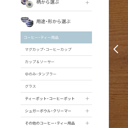
柄から選ぶ
VENA
ボレス
用途・形から選ぶ
ミレナ
VENA
その他のメーカー
コーヒー・ティー用品
ミレナ
マグカップ・コーヒーカップ
カップ＆ソーサー
ゆのみ・タンブラー
グラス
ティーポット・コーヒーポット
ティーポット
シュガーボウル・クリーマー
コーヒーポット
シュガーボウル
その他のコーヒー・ティー用品