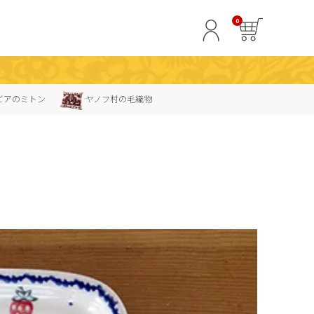
0
ビアのミトン
ヤノフ村の毛織物