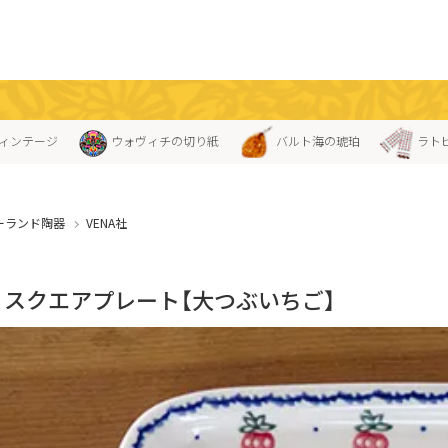
ィンテージ
ウォヴィチの切り紙
バルト海の琥珀
ラト
ーランド陶器
VENA社
A」スクエアプレート【大つぶいちご】