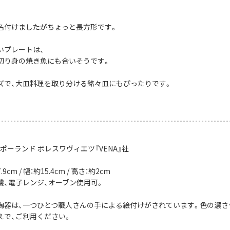
名付けましたがちょっと長方形です。
いプレートは、
切り身の焼き魚にも合いそうです。
ズで、大皿料理を取り分ける銘々皿にもぴったりです。
ポーランド ボレスワヴィエツ『VENA』社
9cm / 幅：約15.4cm / 高さ：約2cm
機、電子レンジ、オーブン使用可。
陶器は、一つひとつ職人さんの手による絵付けがされています。色の濃さ
えで、ご利用ください。