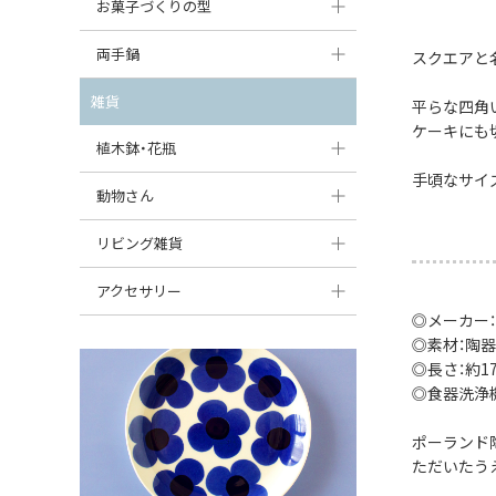
大型（24cm〜）
お菓子づくりの型
たまご型プレート
オーバルボウル
ガーリックキャニスター
アイスクリームカップ
中型（18〜24cm）
パウンド型
両手鍋
ハート型プレート
スクエアと
ハートボウル
チーズレディ
ケーキスタンド
お一人用・小型（〜18cm）
マフィン型
変形プレート
チュリーン
雑貨
葉っぱ型ボウル
平らな四角
チーズケース
カトラリー
ケーキにも
ラウンドオーブンディッシュ（丸型）
すべて見る
分割ディッシュ
キャセロール
植木鉢・花瓶
りんご型ボウル
バターディッシュ
はしおき・カトラリーレスト
スクエアオーブンディッシュ
手頃なサイ
すべて見る
すべて見る
いちご型ボウル
植木鉢
動物さん
六角形ポット
すべて見る
オーバルオーブンディッシュ
星型ボウル
花瓶
フィギュア・置物
リビング雑貨
ボトル
すべて見る
舟型ボウル
すべて見る
貯金箱
すべて見る
スツール
アクセサリー
◎メーカー：
スープカップ
小物入れ
時計
ビーズ
◎素材：陶器
そば猪口・フリーカップ
◎長さ：約17.
花器
バス・洗面用品
ペンダントトップ
◎食器洗浄
ココット
オーナメント
家具小物
すべて見る
ポーランド
薬味入れ
クリーマー
小物入れ
ただいたう
ミキシングボウル