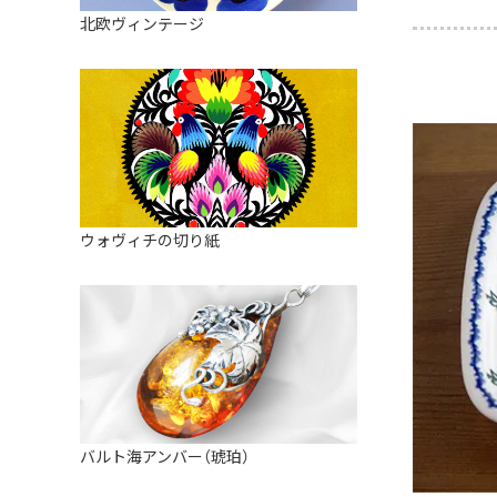
皿
アロマポット
北欧ヴィンテージ
ストレーナーボウル（水切り）
すべて見る
キャンドルインテリア
すべて見る
バスケット
装飾用タイル・プレート
ミニチュア
天使さま
ウォヴィチの切り紙
置物
カードスタンド
マグネット
すべて見る
バルト海アンバー（琥珀）