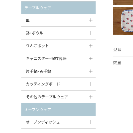
セット（ポット+カップ＆ソーサー）
クリーマー
ポットウォーマー
テーブルウェア
すべて見る
すべて見る
ピッチャー
皿
コーヒードリッパー
大皿（24cm〜）
鉢・ボウル
ティーバッグトレイ
中皿（18〜24cm）
大鉢（21cm〜）
りんごポット
型番
すべて見る
小皿（13〜18cm）
中鉢（16〜21cm）
りんごポット
キャニスター・保存容器
数量
豆皿（〜13cm）
小鉢（8〜16cm）
りんごポット小
キャニスター
片手鍋・両手鍋
丸皿
豆鉢（〜8cm）
すべて見る
つぼ
ソースパン（片手鍋）
カッティングボード
スープ皿
丸鉢・どんぶり・ボウル
はちみつポット
スープチュリーン
角型カッティングボード
その他のテーブルウェア
スクエア（角型）プレート
茶碗
パンプキンポット
キャセロール
丸型カッティングボード
調味料入れ
オーブンウェア
オーバルプレート
ウェイブボウル・スカラップ
ガーリックポット
すべて見る
すべて見る
グレイヴィーボート
オーブンディッシュ
ダルマプレート
角鉢
オニオンキャニスター
エッグカップ