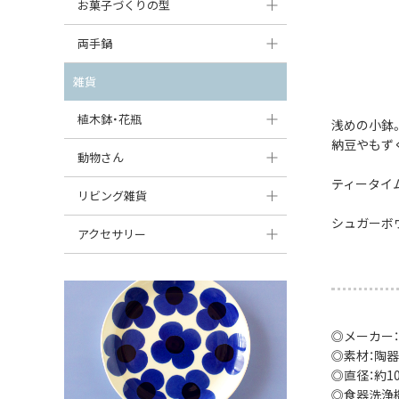
大型（24cm〜）
お菓子づくりの型
たまご型プレート
オーバルボウル
ガーリックキャニスター
アイスクリームカップ
中型（18〜24cm）
パウンド型
両手鍋
ハート型プレート
ハートボウル
チーズレディ
ケーキスタンド
お一人用・小型（〜18cm）
マフィン型
変形プレート
チュリーン
雑貨
葉っぱ型ボウル
チーズケース
カトラリー
ラウンドオーブンディッシュ（丸型）
すべて見る
分割ディッシュ
キャセロール
植木鉢・花瓶
りんご型ボウル
浅めの小鉢
バターディッシュ
はしおき・カトラリーレスト
スクエアオーブンディッシュ
納豆やもず
すべて見る
すべて見る
いちご型ボウル
植木鉢
動物さん
六角形ポット
すべて見る
オーバルオーブンディッシュ
ティータイ
星型ボウル
花瓶
フィギュア・置物
リビング雑貨
ボトル
すべて見る
シュガーボ
舟型ボウル
すべて見る
貯金箱
すべて見る
スツール
アクセサリー
スープカップ
小物入れ
時計
ビーズ
そば猪口・フリーカップ
花器
バス・洗面用品
ペンダントトップ
ココット
オーナメント
◎メーカー：
家具小物
すべて見る
◎素材：陶器
薬味入れ
クリーマー
小物入れ
◎直径：約10c
◎食器洗浄
ミキシングボウル