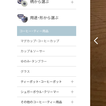
柄から選ぶ
VENA
ボレス
用途・形から選ぶ
ミレナ
VENA
その他のメーカー
コーヒー・ティー用品
ミレナ
マグカップ・コーヒーカップ
カップ＆ソーサー
ゆのみ・タンブラー
グラス
ティーポット・コーヒーポット
ティーポット
シュガーボウル・クリーマー
コーヒーポット
シュガーボウル
その他のコーヒー・ティー用品