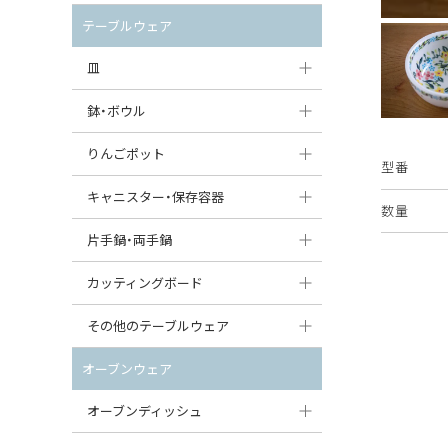
セット（ポット+カップ＆ソーサー）
クリーマー
ポットウォーマー
テーブルウェア
すべて見る
すべて見る
ピッチャー
皿
コーヒードリッパー
大皿（24cm〜）
鉢・ボウル
ティーバッグトレイ
中皿（18〜24cm）
大鉢（21cm〜）
りんごポット
型番
すべて見る
小皿（13〜18cm）
中鉢（16〜21cm）
りんごポット
キャニスター・保存容器
数量
豆皿（〜13cm）
小鉢（8〜16cm）
りんごポット小
キャニスター
片手鍋・両手鍋
丸皿
豆鉢（〜8cm）
すべて見る
つぼ
ソースパン（片手鍋）
カッティングボード
スープ皿
丸鉢・どんぶり・ボウル
はちみつポット
スープチュリーン
角型カッティングボード
その他のテーブルウェア
スクエア（角型）プレート
茶碗
パンプキンポット
キャセロール
丸型カッティングボード
調味料入れ
オーブンウェア
オーバルプレート
ウェイブボウル・スカラップ
ガーリックポット
すべて見る
すべて見る
グレイヴィーボート
オーブンディッシュ
ダルマプレート
角鉢
オニオンキャニスター
エッグカップ