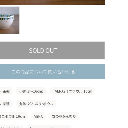
この商品について問い合わせる
ル・茶碗
小鉢（8〜16cm）
「VENA」ミニボウル 10cm
ル・茶碗
丸鉢・どんぶり・ボウル
」ミニボウル 10cm
VENA
野の花かんむり