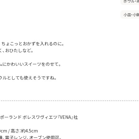
ボウル・
小皿・小
。ちょこっとおかずを入れるのに。
く、おひたしなど。
ムにかわいいスイーツをのせて。
ウルとしても使えそうですね。
ポーランド ボレスワヴィエツ『VENA』社
m / 高さ：約4.5cm
機、電子レンジ、オーブン使用可。