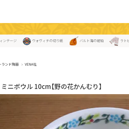
ィンテージ
ウォヴィチの切り紙
バルト海の琥珀
ラト
ーランド陶器
VENA社
A」ミニボウル 10cm【野の花かんむり】