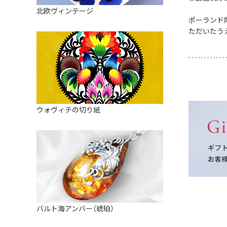
皿
アロマポット
北欧ヴィンテージ
ストレーナーボウル（水切り）
ポーランド
すべて見る
キャンドルインテリア
ただいたう
すべて見る
バスケット
装飾用タイル・プレート
ミニチュア
天使さま
ウォヴィチの切り紙
置物
カードスタンド
マグネット
すべて見る
バルト海アンバー（琥珀）