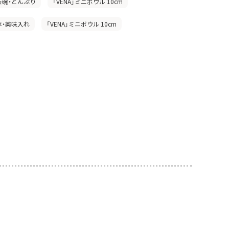
茶碗・どんぶり
「VENA」ミニボウル 10cm
鉢・薬味入れ
「VENA」ミニボウル 10cm