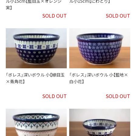
ル小15cm【藍目玉×オレンジ
ル小15cm【にわとり】
実】
SOLD OUT
SOLD OUT
「ボレス」深いボウル 小【緑目玉
「ボレス」深いボウル 小【藍地×
×青角花】
白小花】
SOLD OUT
SOLD OUT