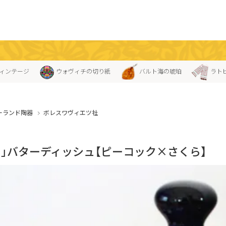
ィンテージ
ウォヴィチの切り紙
バルト海の琥珀
ラト
ーランド陶器
ボレスワヴィエツ社
ス」バターディッシュ【ピーコック×さくら】