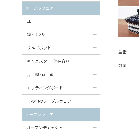
セット（ポット+カップ＆ソーサー）
クリーマー
ポットウォーマー
テーブルウェア
すべて見る
すべて見る
ピッチャー
皿
コーヒードリッパー
大皿（24cm〜）
鉢・ボウル
ティーバッグトレイ
中皿（18〜24cm）
大鉢（21cm〜）
りんごポット
型番
すべて見る
小皿（13〜18cm）
中鉢（16〜21cm）
りんごポット
キャニスター・保存容器
数量
豆皿（〜13cm）
小鉢（8〜16cm）
りんごポット小
キャニスター
片手鍋・両手鍋
丸皿
豆鉢（〜8cm）
すべて見る
つぼ
ソースパン（片手鍋）
カッティングボード
スープ皿
丸鉢・どんぶり・ボウル
はちみつポット
スープチュリーン
角型カッティングボード
その他のテーブルウェア
スクエア（角型）プレート
茶碗
パンプキンポット
キャセロール
丸型カッティングボード
調味料入れ
オーブンウェア
オーバルプレート
ウェイブボウル・スカラップ
ガーリックポット
すべて見る
すべて見る
グレイヴィーボート
オーブンディッシュ
ダルマプレート
角鉢
オニオンキャニスター
エッグカップ