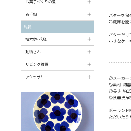
大型（24cm〜）
お菓子づくりの型
たまご型プレート
オーバルボウル
ガーリックキャニスター
アイスクリームカップ
中型（18〜24cm）
パウンド型
両手鍋
ハート型プレート
バターを保
ハートボウル
チーズレディ
冷蔵庫を開
ケーキスタンド
お一人用・小型（〜18cm）
マフィン型
変形プレート
チュリーン
雑貨
葉っぱ型ボウル
チーズケース
カトラリー
バターだけ
ラウンドオーブンディッシュ（丸型）
すべて見る
分割ディッシュ
キャセロール
植木鉢・花瓶
りんご型ボウル
小さなケー
バターディッシュ
はしおき・カトラリーレスト
スクエアオーブンディッシュ
すべて見る
すべて見る
いちご型ボウル
植木鉢
動物さん
六角形ポット
すべて見る
オーバルオーブンディッシュ
星型ボウル
花瓶
フィギュア・置物
リビング雑貨
ボトル
すべて見る
舟型ボウル
すべて見る
貯金箱
すべて見る
スツール
アクセサリー
◎メーカー
◎素材：陶器
スープカップ
小物入れ
時計
ビーズ
◎長さ：約15c
そば猪口・フリーカップ
◎食器洗浄
花器
バス・洗面用品
ペンダントトップ
ココット
オーナメント
ポーランド
家具小物
すべて見る
ただいたう
薬味入れ
クリーマー
小物入れ
ミキシングボウル