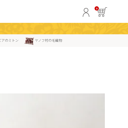
0
ビアのミトン
ヤノフ村の毛織物