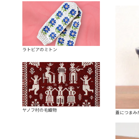
ラトビアのミトン
ヤノフ村の毛織物
蓋につまみ