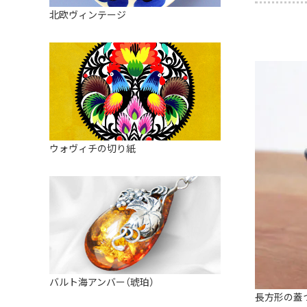
皿
アロマポット
北欧ヴィンテージ
ストレーナーボウル（水切り）
すべて見る
キャンドルインテリア
すべて見る
バスケット
装飾用タイル・プレート
ミニチュア
天使さま
ウォヴィチの切り紙
置物
カードスタンド
マグネット
すべて見る
バルト海アンバー（琥珀）
長方形の蓋