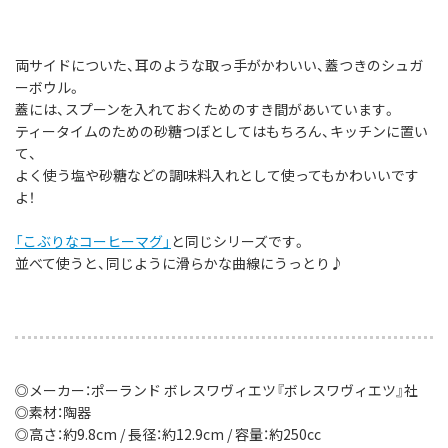
両サイドについた、耳のような取っ手がかわいい、蓋つきのシュガ
ーボウル。
蓋には、スプーンを入れておくためのすき間があいています。
ティータイムのための砂糖つぼとしてはもちろん、キッチンに置い
て、
よく使う塩や砂糖などの調味料入れとして使ってもかわいいです
よ！
「こぶりなコーヒーマグ」
と同じシリーズです。
並べて使うと、同じように滑らかな曲線にうっとり♪
◎メーカー：ポーランド ボレスワヴィエツ『ボレスワヴィエツ』社
◎素材：陶器
◎高さ：約9.8cm / 長径：約12.9cm / 容量：約250cc