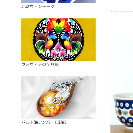
皿
アロマポット
北欧ヴィンテージ
ストレーナーボウル（水切り）
すべて見る
キャンドルインテリア
すべて見る
バスケット
装飾用タイル・プレート
ミニチュア
天使さま
ウォヴィチの切り紙
置物
カードスタンド
マグネット
すべて見る
バルト海アンバー（琥珀）