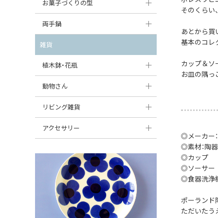
大型（24cm〜）
お菓子づくりの型
たまご型プレート
オーバルボウル
そのくらい
ガーリックキャニスター
アイスクリームカップ
中型（18〜24cm）
パウンド型
両手鍋
ハート型プレート
ハートボウル
チーズレディ
あとから買
ケーキスタンド
お一人用・小型（〜18cm）
基本のコレ
マフィン型
変形プレート
チュリーン
雑貨
葉っぱ型ボウル
チーズケース
カトラリー
ラウンドオーブンディッシュ（丸型）
すべて見る
分割ディッシュ
キャセロール
カップ＆ソ
植木鉢・花瓶
りんご型ボウル
バターディッシュ
お皿の隅っ
はしおき・カトラリーレスト
スクエアオーブンディッシュ
すべて見る
すべて見る
いちご型ボウル
植木鉢
動物さん
六角形ポット
すべて見る
オーバルオーブンディッシュ
星型ボウル
花瓶
フィギュア・置物
リビング雑貨
ボトル
すべて見る
舟型ボウル
すべて見る
貯金箱
すべて見る
スツール
アクセサリー
◎メーカー
スープカップ
小物入れ
時計
◎素材：陶器
ビーズ
◎カップ 高さ
そば猪口・フリーカップ
花器
バス・洗面用品
ペンダントトップ
◎ソーサー 高
◎食器洗浄
ココット
オーナメント
家具小物
すべて見る
薬味入れ
ポーランド
クリーマー
小物入れ
ただいたう
ミキシングボウル