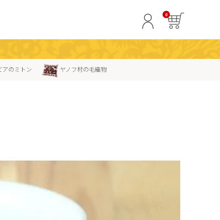
0
ビアのミトン
ヤノフ村の毛織物