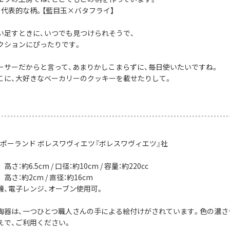
、代表的な柄。【藍目玉×バタフライ】
い足すときに、いつでも見つけられそうで、
クションにぴったりです。
ーサーだからと言って、あまりかしこまらずに、毎日使いたいですね。
こに、大好きなベーカリーのクッキーを載せたりして。
：ポーランド ボレスワヴィエツ『ボレスワヴィエツ』社
：約6.5cm / 口径：約10cm / 容量：約220cc
さ：約2cm / 直径：約16cm
機、電子レンジ、オーブン使用可。
陶器は、一つひとつ職人さんの手による絵付けがされています。色の濃さ
えで、ご利用ください。