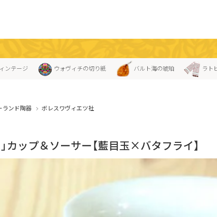
ィンテージ
ウォヴィチの切り紙
バルト海の琥珀
ラト
ーランド陶器
ボレスワヴィエツ社
ス」カップ＆ソーサー【藍目玉×バタフライ】