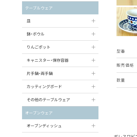
セット（ポット+カップ＆ソーサー）
クリーマー
ポットウォーマー
テーブルウェア
すべて見る
すべて見る
ピッチャー
皿
コーヒードリッパー
大皿（24cm〜）
鉢・ボウル
ティーバッグトレイ
中皿（18〜24cm）
大鉢（21cm〜）
りんごポット
型番
すべて見る
小皿（13〜18cm）
中鉢（16〜21cm）
りんごポット
キャニスター・保存容器
販売価格
豆皿（〜13cm）
小鉢（8〜16cm）
りんごポット小
キャニスター
片手鍋・両手鍋
数量
丸皿
豆鉢（〜8cm）
すべて見る
つぼ
ソースパン（片手鍋）
カッティングボード
スープ皿
丸鉢・どんぶり・ボウル
はちみつポット
スープチュリーン
角型カッティングボード
その他のテーブルウェア
スクエア（角型）プレート
茶碗
パンプキンポット
キャセロール
丸型カッティングボード
調味料入れ
オーブンウェア
オーバルプレート
ウェイブボウル・スカラップ
ガーリックポット
すべて見る
すべて見る
グレイヴィーボート
オーブンディッシュ
ダルマプレート
角鉢
オニオンキャニスター
エッグカップ
ボレスワビ