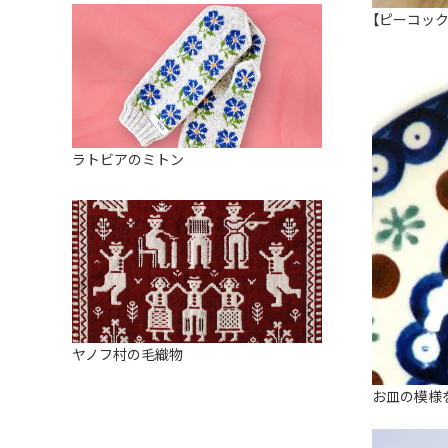
【ピーコッ
ラトビアのミトン
ヤノフ村の毛織物
お皿の模様