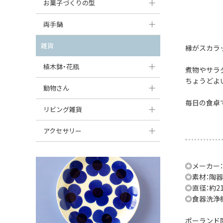
大型（24cm〜）
お菓子づくりの型
たまご型プレート
オーバルボウル
ガーリックキャニスター
アイスクリームカップ
中型（18〜24cm）
パウンド型
両手鍋
ハート型プレート
ハートボウル
チーズレディ
ケーキスタンド
お一人用・小型（〜18cm）
マフィン型
変形プレート
チュリーン
雑貨
葉っぱ型ボウル
縁がスカラ
チーズケース
カトラリー
ラウンドオーブンディッシュ（丸型）
すべて見る
分割ディッシュ
キャセロール
植木鉢・花瓶
りんご型ボウル
煮物やサラ
バターディッシュ
はしおき・カトラリーレスト
スクエアオーブンディッシュ
ちょうどよ
すべて見る
すべて見る
いちご型ボウル
植木鉢
動物さん
六角形ポット
すべて見る
オーバルオーブンディッシュ
毎日の食卓
星型ボウル
花瓶
フィギュア・置物
リビング雑貨
ボトル
すべて見る
舟型ボウル
すべて見る
貯金箱
すべて見る
スツール
アクセサリー
スープカップ
小物入れ
時計
ビーズ
そば猪口・フリーカップ
◎メーカー
花器
バス・洗面用品
ペンダントトップ
◎素材：陶器
ココット
オーナメント
◎直径：約21c
家具小物
すべて見る
◎食器洗浄
薬味入れ
クリーマー
小物入れ
ポーランド
ミキシングボウル