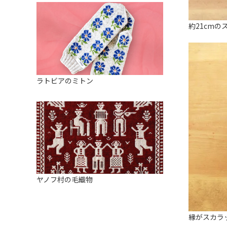
約21cmの
ラトビアのミトン
ヤノフ村の毛織物
縁がスカラ