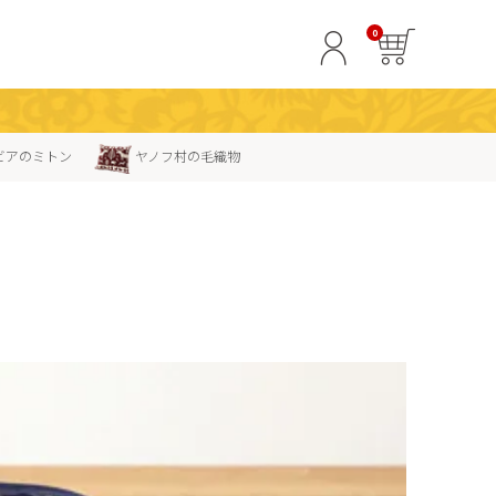
0
ビアのミトン
ヤノフ村の毛織物