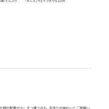
茶碗・どんぶり
「ボレス」ウェイブボウル21cm
や柄の配置が少しずつ違うのも、手作りの味わいとご理解い