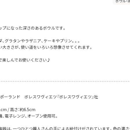
ボウル・
ップになった深さのあるボウルです。
ダ、グラタンやラザニア、ケーキやプリン。。。
い大きさが、使い道をいろいろ想像させてくれます。
で楽しんでお使いください♪
：ポーランド ボレスワヴィエツ『ボレスワヴィエツ』社
m / 高さ：約6.5cm
機、電子レンジ、オーブン使用可。
陶器は、一つひとつ職人さんの手による絵付けがされています。色の濃さ