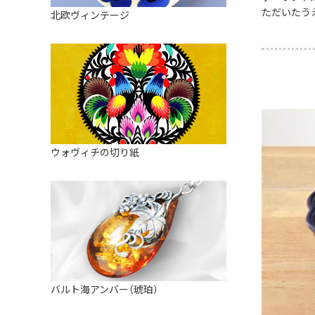
皿
アロマポット
ただいたう
北欧ヴィンテージ
ストレーナーボウル（水切り）
すべて見る
キャンドルインテリア
すべて見る
バスケット
装飾用タイル・プレート
ミニチュア
天使さま
ウォヴィチの切り紙
置物
カードスタンド
マグネット
すべて見る
バルト海アンバー（琥珀）