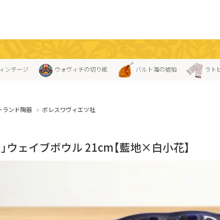
ィンテージ
ウォヴィチの切り紙
バルト海の琥珀
ラト
ーランド陶器
ボレスワヴィエツ社
」ウェイブボウル 21cm【藍地×白小花】