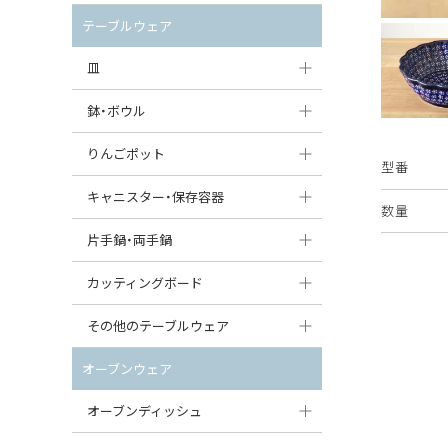
セット（ポット+カップ＆ソーサー）
クリーマー
ポットウォーマー
テーブルウェア
すべて見る
すべて見る
ピッチャー
皿
コーヒードリッパー
大皿（24cm〜）
鉢・ボウル
ティーバッグトレイ
中皿（18〜24cm）
大鉢（21cm〜）
りんごポット
型番
すべて見る
小皿（13〜18cm）
中鉢（16〜21cm）
りんごポット
キャニスター・保存容器
数量
豆皿（〜13cm）
小鉢（8〜16cm）
りんごポット小
キャニスター
片手鍋・両手鍋
丸皿
豆鉢（〜8cm）
すべて見る
つぼ
ソースパン（片手鍋）
カッティングボード
スープ皿
丸鉢・どんぶり・ボウル
はちみつポット
スープチュリーン
角型カッティングボード
その他のテーブルウェア
スクエア（角型）プレート
茶碗
パンプキンポット
キャセロール
丸型カッティングボード
調味料入れ
オーブンウェア
オーバルプレート
ウェイブボウル・スカラップ
ガーリックポット
すべて見る
すべて見る
グレイヴィーボート
オーブンディッシュ
ダルマプレート
角鉢
オニオンキャニスター
エッグカップ