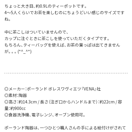
ちょっと大き目、約0.9Lのティーポットです。
4～5人くらいでお茶を楽しむのにちょうどいい感じのサイズです
ね。
中に茶こしはついていませんので、
カップに注ぐときに茶こしを使っていただくタイプです。
もちろん、ティーバッグを使えば、お茶の葉っぱは出てきません
が。。。(*^_^*)
◎メーカー：ポーランド ボレスワヴィエツ『VENA』社
◎素材：陶器
◎高さ：約14.3cm / 長さ（注ぎ口からハンドルまで）：約22cm / 容
量：約900cc
◎食器洗浄機、電子レンジ、オーブン使用可。
ポーランド陶器は、一つひとつ職人さんの手による絵付けがされて