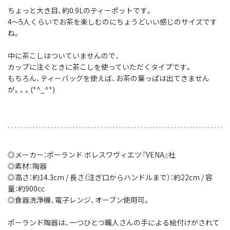
ちょっと大き目、約0.9Lのティーポットです。
4～5人くらいでお茶を楽しむのにちょうどいい感じのサイズです
ね。
中に茶こしはついていませんので、
カップに注ぐときに茶こしを使っていただくタイプです。
もちろん、ティーバッグを使えば、お茶の葉っぱは出てきません
が。。。(*^_^*)
◎メーカー：ポーランド ボレスワヴィエツ『VENA』社
◎素材：陶器
◎高さ：約14.3cm / 長さ（注ぎ口からハンドルまで）：約22cm / 容
量：約900cc
◎食器洗浄機、電子レンジ、オーブン使用可。
ポーランド陶器は、一つひとつ職人さんの手による絵付けがされて