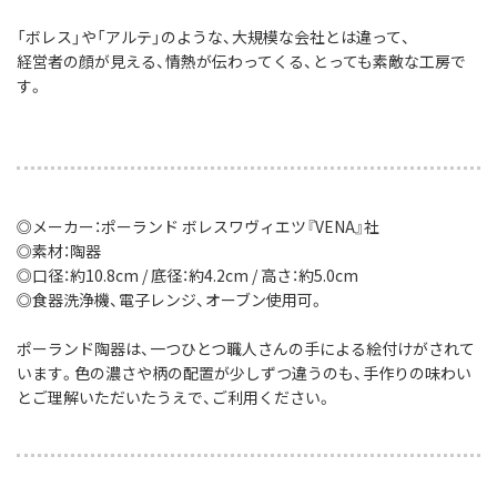
「ボレス」や「アルテ」のような、大規模な会社とは違って、
経営者の顔が見える、情熱が伝わってくる、とっても素敵な工房で
す。
◎メーカー：ポーランド ボレスワヴィエツ『VENA』社
◎素材：陶器
◎口径：約10.8cm / 底径：約4.2cm / 高さ：約5.0cm
◎食器洗浄機、電子レンジ、オーブン使用可。
ポーランド陶器は、一つひとつ職人さんの手による絵付けがされて
います。色の濃さや柄の配置が少しずつ違うのも、手作りの味わい
とご理解いただいたうえで、ご利用ください。