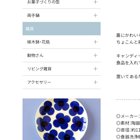
大型（24cm〜）
お菓子づくりの型
たまご型プレート
オーバルボウル
ガーリックキャニスター
アイスクリームカップ
中型（18〜24cm）
パウンド型
両手鍋
ハート型プレート
ハートボウル
チーズレディ
ケーキスタンド
お一人用・小型（〜18cm）
マフィン型
変形プレート
チュリーン
雑貨
葉っぱ型ボウル
チーズケース
蓋にかわい
カトラリー
ラウンドオーブンディッシュ（丸型）
すべて見る
分割ディッシュ
キャセロール
植木鉢・花瓶
りんご型ボウル
ちょこんと
バターディッシュ
はしおき・カトラリーレスト
スクエアオーブンディッシュ
すべて見る
すべて見る
いちご型ボウル
植木鉢
動物さん
キャンディー
六角形ポット
すべて見る
オーバルオーブンディッシュ
食品を入れ
星型ボウル
花瓶
フィギュア・置物
リビング雑貨
ボトル
すべて見る
置いてある
舟型ボウル
すべて見る
貯金箱
すべて見る
スツール
アクセサリー
スープカップ
小物入れ
時計
ビーズ
そば猪口・フリーカップ
花器
バス・洗面用品
ペンダントトップ
ココット
◎メーカー：
オーナメント
家具小物
すべて見る
◎素材：陶器
薬味入れ
クリーマー
◎直径：約11.
小物入れ
◎食器洗浄
ミキシングボウル