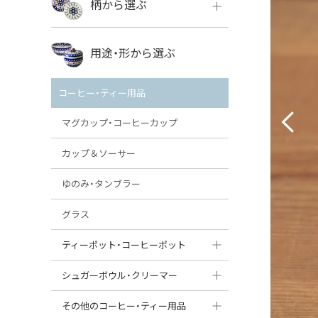
柄から選ぶ
VENA
ボレス
用途・形から選ぶ
ミレナ
VENA
その他のメーカー
コーヒー・ティー用品
ミレナ
マグカップ・コーヒーカップ
カップ＆ソーサー
ゆのみ・タンブラー
グラス
ティーポット・コーヒーポット
ティーポット
シュガーボウル・クリーマー
コーヒーポット
シュガーボウル
その他のコーヒー・ティー用品