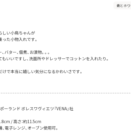
青とホワ
らしい小鳥ちゃんが
乗った小物入れです。
、バター、佃煮、お漬物。。。
てもいいですし、洗面所やドレッサーでコットンを入れたり。
だけで本当に嬉しい気分になるかわいさです。
ポーランド ボレスワヴィエツ『VENA』社
8cm / 高さ：約11.5cm
機、電子レンジ、オーブン使用可。