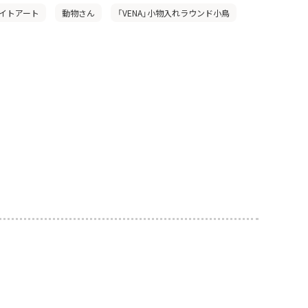
イトアート
動物さん
「VENA」小物入れラウンド小鳥