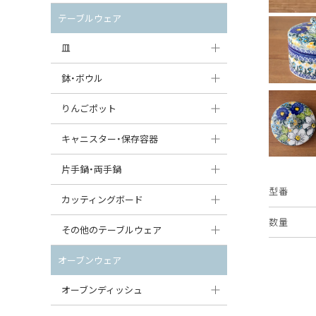
セット（ポット+カップ＆ソーサー）
クリーマー
ポットウォーマー
テーブルウェア
すべて見る
すべて見る
ピッチャー
皿
コーヒードリッパー
大皿（24cm〜）
鉢・ボウル
ティーバッグトレイ
中皿（18〜24cm）
大鉢（21cm〜）
りんごポット
すべて見る
小皿（13〜18cm）
中鉢（16〜21cm）
りんごポット
キャニスター・保存容器
豆皿（〜13cm）
小鉢（8〜16cm）
りんごポット小
キャニスター
片手鍋・両手鍋
丸皿
豆鉢（〜8cm）
型番
すべて見る
つぼ
ソースパン（片手鍋）
カッティングボード
スープ皿
丸鉢・どんぶり・ボウル
数量
はちみつポット
スープチュリーン
角型カッティングボード
その他のテーブルウェア
スクエア（角型）プレート
茶碗
パンプキンポット
キャセロール
丸型カッティングボード
調味料入れ
オーブンウェア
オーバルプレート
ウェイブボウル・スカラップ
ガーリックポット
すべて見る
すべて見る
グレイヴィーボート
オーブンディッシュ
ダルマプレート
角鉢
オニオンキャニスター
エッグカップ