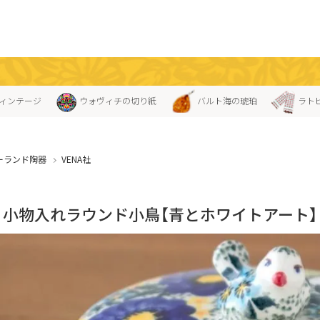
ィンテージ
ウォヴィチの切り紙
バルト海の琥珀
ラト
ーランド陶器
VENA社
NA」小物入れラウンド小鳥【青とホワイトアート】