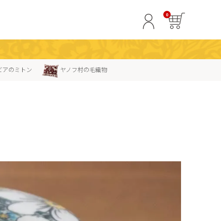
0
ビアのミトン
ヤノフ村の毛織物