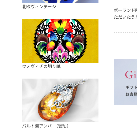
皿
アロマポット
北欧ヴィンテージ
ポーランド
ストレーナーボウル（水切り）
すべて見る
キャンドルインテリア
ただいたう
すべて見る
バスケット
装飾用タイル・プレート
ミニチュア
天使さま
ウォヴィチの切り紙
置物
カードスタンド
マグネット
すべて見る
バルト海アンバー（琥珀）