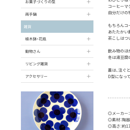
大型（24cm〜）
お菓子づくりの型
たまご型プレート
オーバルボウル
コーヒーマ
ガーリックキャニスター
アイスクリームカップ
自分だけの
中型（18〜24cm）
パウンド型
両手鍋
ハート型プレート
ハートボウル
チーズレディ
ケーキスタンド
お一人用・小型（〜18cm）
マフィン型
もちろんコ
変形プレート
チュリーン
雑貨
葉っぱ型ボウル
チーズケース
あたたかい
カトラリー
ラウンドオーブンディッシュ（丸型）
すべて見る
分割ディッシュ
キャセロール
茶こしはつ
植木鉢・花瓶
りんご型ボウル
バターディッシュ
はしおき・カトラリーレスト
スクエアオーブンディッシュ
すべて見る
すべて見る
いちご型ボウル
飲み物のほ
植木鉢
動物さん
六角形ポット
すべて見る
冬は湯豆腐
オーバルオーブンディッシュ
星型ボウル
花瓶
フィギュア・置物
リビング雑貨
ボトル
すべて見る
蓋は、注ぐ
舟型ボウル
すべて見る
貯金箱
すべて見る
スツール
アクセサリー
D型になっ
スープカップ
小物入れ
時計
ビーズ
そば猪口・フリーカップ
花器
バス・洗面用品
ペンダントトップ
ココット
オーナメント
家具小物
すべて見る
◎メーカー
薬味入れ
◎素材：陶器
クリーマー
小物入れ
◎高さ：約13.
ミキシングボウル