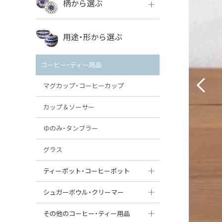
柄から選ぶ
VENA
ボレス
用途・形から選ぶ
ミレナ
VENA
その他のメーカー
コーヒー・ティー用品
ミレナ
マグカップ・コーヒーカップ
カップ＆ソーサー
ゆのみ・タンブラー
グラス
ティーポット・コーヒーポット
ティーポット
シュガーボウル・クリーマー
コーヒーポット
シュガーボウル
その他のコーヒー・ティー用品