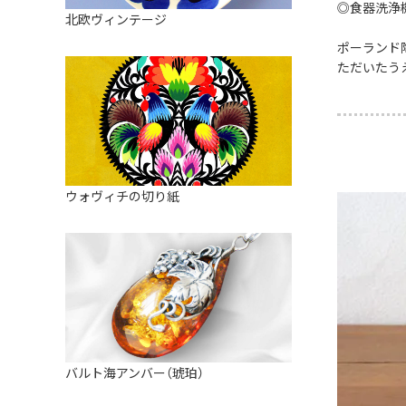
皿
◎食器洗浄
アロマポット
北欧ヴィンテージ
ストレーナーボウル（水切り）
すべて見る
キャンドルインテリア
ポーランド
ただいたう
すべて見る
バスケット
装飾用タイル・プレート
ミニチュア
天使さま
ウォヴィチの切り紙
置物
カードスタンド
マグネット
すべて見る
バルト海アンバー（琥珀）