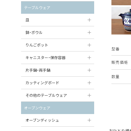
セット（ポット+カップ＆ソーサー）
クリーマー
ポットウォーマー
テーブルウェア
すべて見る
すべて見る
ピッチャー
皿
コーヒードリッパー
大皿（24cm〜）
鉢・ボウル
ティーバッグトレイ
中皿（18〜24cm）
大鉢（21cm〜）
りんごポット
型番
すべて見る
小皿（13〜18cm）
中鉢（16〜21cm）
りんごポット
キャニスター・保存容器
販売価格
豆皿（〜13cm）
小鉢（8〜16cm）
りんごポット小
キャニスター
片手鍋・両手鍋
数量
丸皿
豆鉢（〜8cm）
すべて見る
つぼ
ソースパン（片手鍋）
カッティングボード
スープ皿
丸鉢・どんぶり・ボウル
はちみつポット
スープチュリーン
角型カッティングボード
その他のテーブルウェア
スクエア（角型）プレート
茶碗
パンプキンポット
キャセロール
丸型カッティングボード
調味料入れ
オーブンウェア
オーバルプレート
ウェイブボウル・スカラップ
ガーリックポット
すべて見る
すべて見る
グレイヴィーボート
オーブンディッシュ
ダルマプレート
角鉢
オニオンキャニスター
エッグカップ
おひとり様