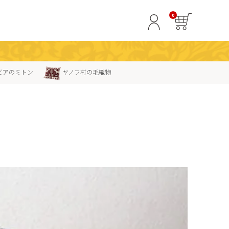
0
ビアのミトン
ヤノフ村の毛織物