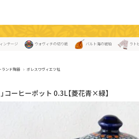
ィンテージ
ウォヴィチの切り紙
バルト海の琥珀
ラト
ーランド陶器
ボレスワヴィエツ社
」コーヒーポット 0.3L【菱花青×緑】