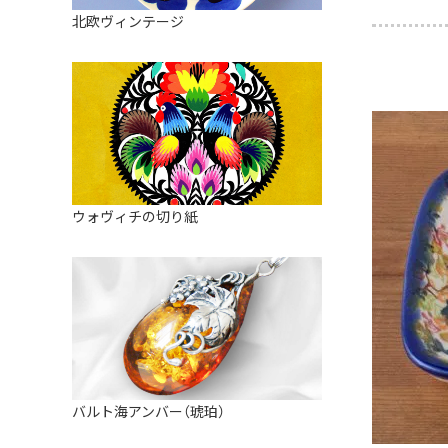
皿
アロマポット
北欧ヴィンテージ
ストレーナーボウル（水切り）
すべて見る
キャンドルインテリア
すべて見る
バスケット
装飾用タイル・プレート
ミニチュア
天使さま
ウォヴィチの切り紙
置物
カードスタンド
マグネット
すべて見る
バルト海アンバー（琥珀）