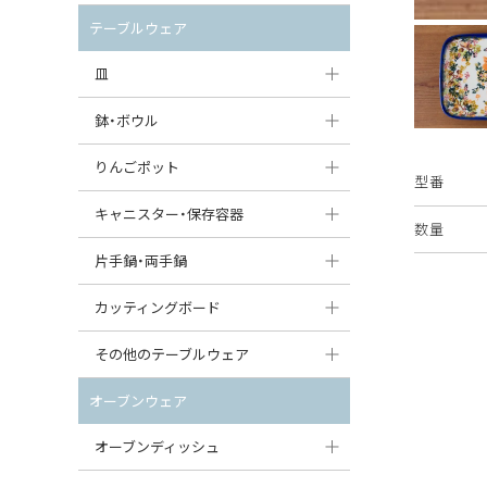
セット（ポット+カップ＆ソーサー）
クリーマー
ポットウォーマー
テーブルウェア
すべて見る
すべて見る
ピッチャー
皿
コーヒードリッパー
大皿（24cm〜）
鉢・ボウル
ティーバッグトレイ
中皿（18〜24cm）
大鉢（21cm〜）
りんごポット
型番
すべて見る
小皿（13〜18cm）
中鉢（16〜21cm）
りんごポット
キャニスター・保存容器
数量
豆皿（〜13cm）
小鉢（8〜16cm）
りんごポット小
キャニスター
片手鍋・両手鍋
丸皿
豆鉢（〜8cm）
すべて見る
つぼ
ソースパン（片手鍋）
カッティングボード
スープ皿
丸鉢・どんぶり・ボウル
はちみつポット
スープチュリーン
角型カッティングボード
その他のテーブルウェア
スクエア（角型）プレート
茶碗
パンプキンポット
キャセロール
丸型カッティングボード
調味料入れ
オーブンウェア
オーバルプレート
ウェイブボウル・スカラップ
ガーリックポット
すべて見る
すべて見る
グレイヴィーボート
オーブンディッシュ
ダルマプレート
角鉢
オニオンキャニスター
エッグカップ