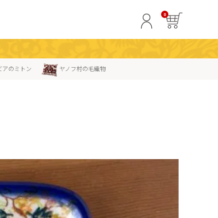
0
ビアのミトン
ヤノフ村の毛織物