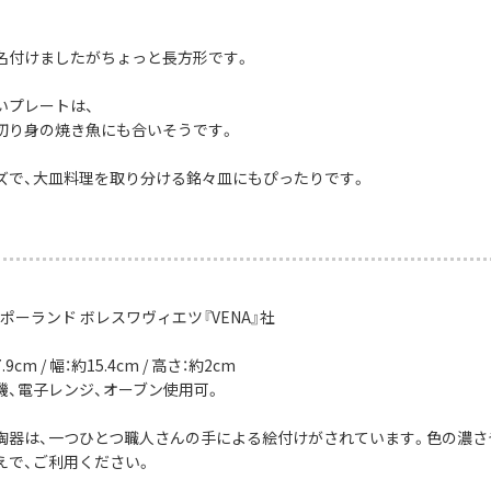
名付けましたがちょっと長方形です。
いプレートは、
切り身の焼き魚にも合いそうです。
ズで、大皿料理を取り分ける銘々皿にもぴったりです。
ポーランド ボレスワヴィエツ『VENA』社
9cm / 幅：約15.4cm / 高さ：約2cm
機、電子レンジ、オーブン使用可。
陶器は、一つひとつ職人さんの手による絵付けがされています。色の濃さ
えで、ご利用ください。