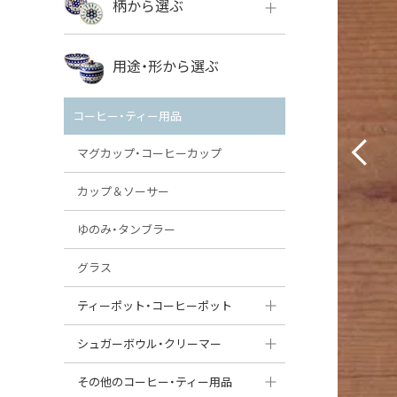
柄から選ぶ
VENA
ボレス
用途・形から選ぶ
ミレナ
VENA
その他のメーカー
コーヒー・ティー用品
ミレナ
マグカップ・コーヒーカップ
カップ＆ソーサー
ゆのみ・タンブラー
グラス
ティーポット・コーヒーポット
ティーポット
シュガーボウル・クリーマー
コーヒーポット
シュガーボウル
その他のコーヒー・ティー用品