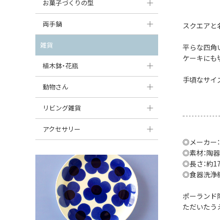
大型（24cm〜）
お菓子づくりの型
たまご型プレート
オーバルボウル
ガーリックキャニスター
アイスクリームカップ
中型（18〜24cm）
パウンド型
両手鍋
ハート型プレート
スクエアと
ハートボウル
チーズレディ
ケーキスタンド
お一人用・小型（〜18cm）
マフィン型
変形プレート
チュリーン
雑貨
葉っぱ型ボウル
平らな四角
チーズケース
カトラリー
ケーキにも
ラウンドオーブンディッシュ（丸型）
すべて見る
分割ディッシュ
キャセロール
植木鉢・花瓶
りんご型ボウル
バターディッシュ
はしおき・カトラリーレスト
スクエアオーブンディッシュ
手頃なサイ
すべて見る
すべて見る
いちご型ボウル
植木鉢
動物さん
六角形ポット
すべて見る
オーバルオーブンディッシュ
星型ボウル
花瓶
フィギュア・置物
リビング雑貨
ボトル
すべて見る
舟型ボウル
すべて見る
貯金箱
すべて見る
スツール
アクセサリー
◎メーカー：
スープカップ
小物入れ
時計
ビーズ
◎素材：陶器
そば猪口・フリーカップ
◎長さ：約17.
花器
バス・洗面用品
ペンダントトップ
◎食器洗浄
ココット
オーナメント
家具小物
すべて見る
ポーランド
薬味入れ
クリーマー
小物入れ
ただいたう
ミキシングボウル