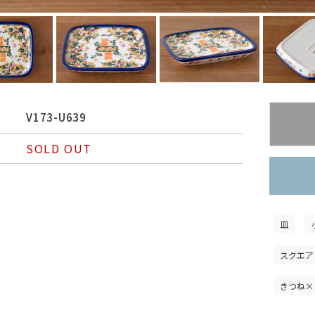
V173-U639
SOLD OUT
皿
スクエア
きつね×