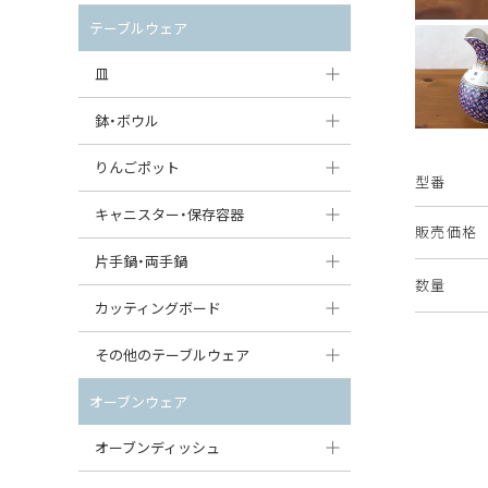
セット（ポット+カップ＆ソーサー）
クリーマー
ポットウォーマー
テーブルウェア
すべて見る
すべて見る
ピッチャー
皿
コーヒードリッパー
大皿（24cm〜）
鉢・ボウル
ティーバッグトレイ
中皿（18〜24cm）
大鉢（21cm〜）
りんごポット
型番
すべて見る
小皿（13〜18cm）
中鉢（16〜21cm）
りんごポット
キャニスター・保存容器
販売価格
豆皿（〜13cm）
小鉢（8〜16cm）
りんごポット小
キャニスター
片手鍋・両手鍋
数量
丸皿
豆鉢（〜8cm）
すべて見る
つぼ
ソースパン（片手鍋）
カッティングボード
スープ皿
丸鉢・どんぶり・ボウル
はちみつポット
スープチュリーン
角型カッティングボード
その他のテーブルウェア
スクエア（角型）プレート
茶碗
パンプキンポット
キャセロール
丸型カッティングボード
調味料入れ
オーブンウェア
オーバルプレート
ウェイブボウル・スカラップ
ガーリックポット
すべて見る
すべて見る
グレイヴィーボート
オーブンディッシュ
ダルマプレート
角鉢
オニオンキャニスター
エッグカップ