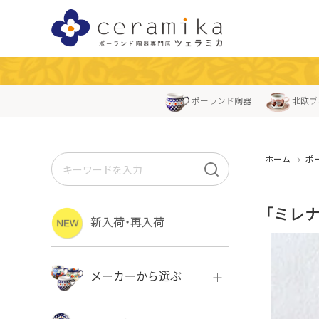
ポーランド陶器
北欧ヴ
ホーム
ポ
「ミレ
新入荷・再入荷
メーカーから選ぶ
ボレス