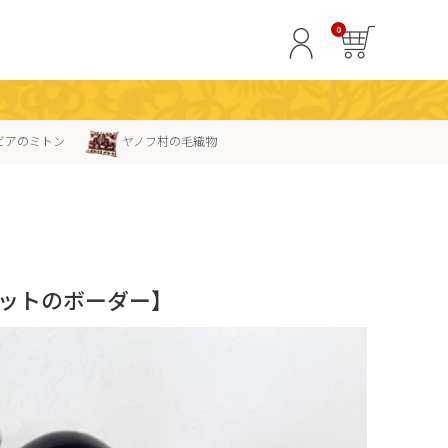
0
ビアのミトン
ヤノフ村の毛織物
ドットのボーダー】