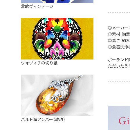
皿
アロマポット
北欧ヴィンテージ
ストレーナーボウル（水切り）
すべて見る
キャンドルインテリア
すべて見る
バスケット
◎メーカー
◎素材：陶器
装飾用タイル・プレート
◎高さ：約20
◎食器洗浄
ミニチュア
天使さま
ポーランド
ウォヴィチの切り紙
ただいたう
置物
カードスタンド
マグネット
すべて見る
バルト海アンバー（琥珀）