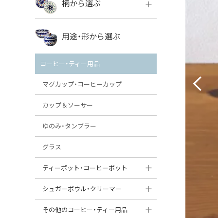
柄から選ぶ
VENA
ボレス
用途・形から選ぶ
ミレナ
VENA
その他のメーカー
コーヒー・ティー用品
ミレナ
マグカップ・コーヒーカップ
カップ＆ソーサー
ゆのみ・タンブラー
グラス
ティーポット・コーヒーポット
ティーポット
シュガーボウル・クリーマー
コーヒーポット
シュガーボウル
その他のコーヒー・ティー用品