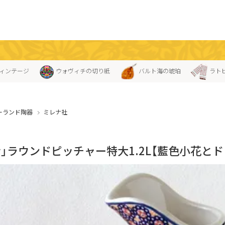
ィンテージ
ウォヴィチの切り紙
バルト海の琥珀
ラト
ーランド陶器
ミレナ社
ナ」ラウンドピッチャー特大1.2L【藍色小花と