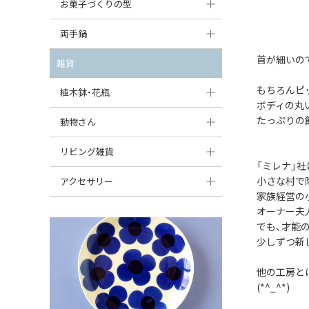
大型（24cm〜）
お菓子づくりの型
たまご型プレート
オーバルボウル
ガーリックキャニスター
アイスクリームカップ
中型（18〜24cm）
パウンド型
両手鍋
ハート型プレート
ハートボウル
チーズレディ
ケーキスタンド
お一人用・小型（〜18cm）
首が細いの
マフィン型
変形プレート
チュリーン
雑貨
葉っぱ型ボウル
チーズケース
カトラリー
ラウンドオーブンディッシュ（丸型）
すべて見る
分割ディッシュ
キャセロール
もちろんピ
植木鉢・花瓶
りんご型ボウル
バターディッシュ
ボディの丸
はしおき・カトラリーレスト
スクエアオーブンディッシュ
すべて見る
すべて見る
いちご型ボウル
たっぷりの
植木鉢
動物さん
六角形ポット
すべて見る
オーバルオーブンディッシュ
星型ボウル
花瓶
フィギュア・置物
リビング雑貨
ボトル
すべて見る
「ミレナ」
舟型ボウル
すべて見る
貯金箱
すべて見る
スツール
小さな村で
アクセサリー
家族経営の
スープカップ
小物入れ
時計
ビーズ
オーナー夫
でも、才能
そば猪口・フリーカップ
花器
バス・洗面用品
ペンダントトップ
少しずつ新
ココット
オーナメント
家具小物
すべて見る
他の工房と
薬味入れ
クリーマー
(*^_^*)
小物入れ
ミキシングボウル