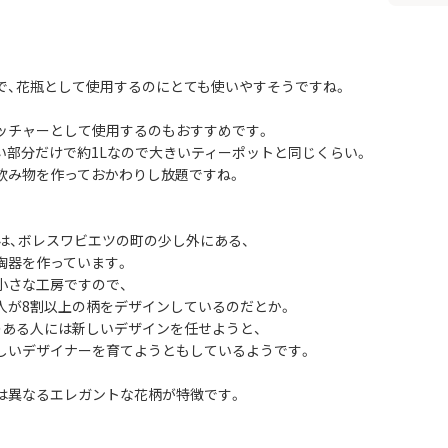
で、花瓶として使用するのにとても使いやすそうですね。
ッチャーとして使用するのもおすすめです。
い部分だけで約1Lなので大きいティーポットと同じくらい。
飲み物を作っておかわりし放題ですね。
社は、ボレスワビエツの町の少し外にある、
陶器を作っています。
小さな工房ですので、
人が8割以上の柄をデザインしているのだとか。
のある人には新しいデザインを任せようと、
しいデザイナーを育てようともしているようです。
は異なるエレガントな花柄が特徴です。