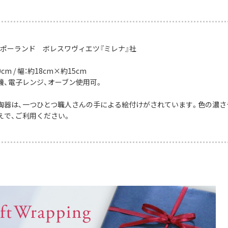
：ポーランド ボレスワヴィエツ『ミレナ』社
cm / 幅：約18cm×約15cm
機、電子レンジ、オーブン使用可。
陶器は、一つひとつ職人さんの手による絵付けがされています。色の濃さ
えで、ご利用ください。