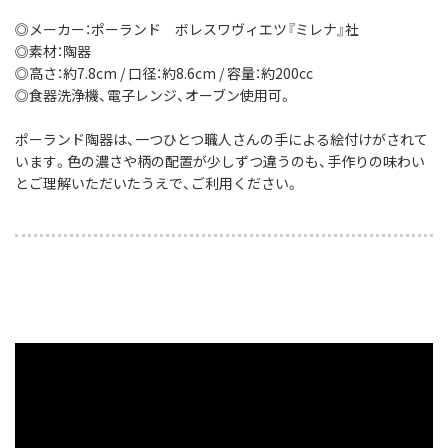
◎メーカー：ポーランド ボレスワヴィエツ『ミレナ』社
◎素材：陶器
◎高さ：約7.8cm / 口径：約8.6cm / 容量：約200cc
◎食器洗浄機、電子レンジ、オーブン使用可。
ポーランド陶器は、一つひとつ職人さんの手による絵付けがされて
います。色の濃さや柄の配置が少しずつ違うのも、手作りの味わい
とご理解いただいたうえで、ご利用ください。