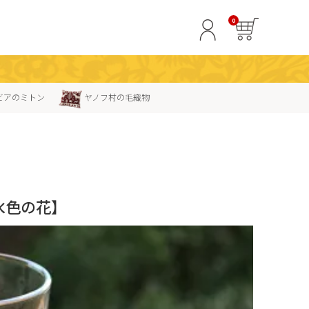
0
ビアのミトン
ヤノフ村の毛織物
水色の花】