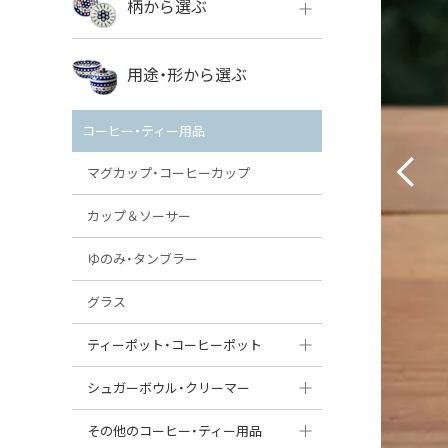
柄から選ぶ
VENA
ボレス
用途・形から選ぶ
ミレナ
VENA
その他のメーカー
コーヒー・ティー用品
ミレナ
マグカップ・コーヒーカップ
カップ＆ソーサー
ゆのみ・タンブラー
グラス
ティーポット・コーヒーポット
ティーポット
シュガーボウル・クリーマー
コーヒーポット
シュガーボウル
その他のコーヒー・ティー用品