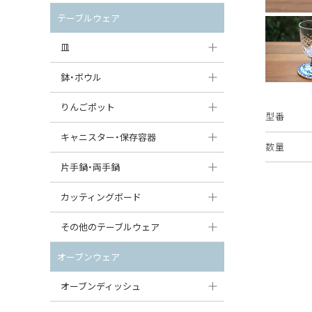
セット（ポット+カップ＆ソーサー）
クリーマー
ポットウォーマー
テーブルウェア
すべて見る
すべて見る
ピッチャー
皿
コーヒードリッパー
大皿（24cm〜）
鉢・ボウル
ティーバッグトレイ
中皿（18〜24cm）
大鉢（21cm〜）
りんごポット
型番
すべて見る
小皿（13〜18cm）
中鉢（16〜21cm）
りんごポット
キャニスター・保存容器
数量
豆皿（〜13cm）
小鉢（8〜16cm）
りんごポット小
キャニスター
片手鍋・両手鍋
丸皿
豆鉢（〜8cm）
すべて見る
つぼ
ソースパン（片手鍋）
カッティングボード
スープ皿
丸鉢・どんぶり・ボウル
はちみつポット
スープチュリーン
角型カッティングボード
その他のテーブルウェア
スクエア（角型）プレート
茶碗
パンプキンポット
キャセロール
丸型カッティングボード
調味料入れ
オーブンウェア
オーバルプレート
ウェイブボウル・スカラップ
ガーリックポット
すべて見る
すべて見る
グレイヴィーボート
オーブンディッシュ
ダルマプレート
角鉢
オニオンキャニスター
エッグカップ