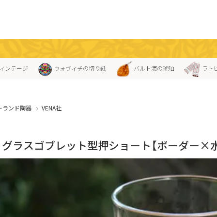
ィンテージ
ウォヴィチの切り紙
バルト海の琥珀
ラト
ーランド陶器
VENA社
NA」グラスゴブレット型押ショート【ボーダー×