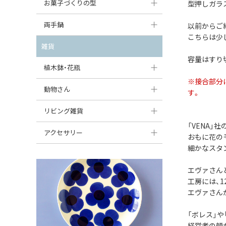
大型（24cm〜）
お菓子づくりの型
型押しガラ
たまご型プレート
オーバルボウル
ガーリックキャニスター
アイスクリームカップ
中型（18〜24cm）
パウンド型
両手鍋
以前からご
ハート型プレート
ハートボウル
チーズレディ
こちらは少
ケーキスタンド
お一人用・小型（〜18cm）
マフィン型
変形プレート
チュリーン
雑貨
葉っぱ型ボウル
チーズケース
カトラリー
容量はすり
ラウンドオーブンディッシュ（丸型）
すべて見る
分割ディッシュ
キャセロール
植木鉢・花瓶
りんご型ボウル
バターディッシュ
はしおき・カトラリーレスト
スクエアオーブンディッシュ
※接合部分
すべて見る
すべて見る
いちご型ボウル
植木鉢
動物さん
六角形ポット
す。
すべて見る
オーバルオーブンディッシュ
星型ボウル
花瓶
フィギュア・置物
リビング雑貨
ボトル
すべて見る
「VENA」
舟型ボウル
すべて見る
貯金箱
すべて見る
スツール
アクセサリー
おもに花の
スープカップ
細かなスタ
小物入れ
時計
ビーズ
そば猪口・フリーカップ
花器
エヴァさん
バス・洗面用品
ペンダントトップ
工房には、
ココット
オーナメント
家具小物
エヴァさん
すべて見る
薬味入れ
クリーマー
小物入れ
「ボレス」
ミキシングボウル
経営者の顔