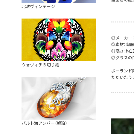
皿
アロマポット
北欧ヴィンテージ
ストレーナーボウル（水切り）
すべて見る
キャンドルインテリア
すべて見る
バスケット
装飾用タイル・プレート
◎メーカー：
◎素材：陶器
ミニチュア
◎高さ：約13.
◎グラスの口径
天使さま
ウォヴィチの切り紙
ポーランド
置物
ただいたう
カードスタンド
マグネット
すべて見る
バルト海アンバー（琥珀）