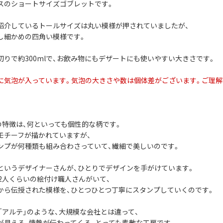
スのショートサイズゴブレットです。
紹介しているトールサイズは丸い模様が押されていましたが、
し細かめの四角い模様です。
切りで約300mlで、お飲み物にもデザートにも使いやすい大きさです。
に気泡が入っています。気泡の大きさや数は個体差がございます。ご理
社の特徴は、何といっても個性的な柄です。
モチーフが描かれていますが、
ンプが何種類も組み合わさっていて、繊細で美しいのです。
というデザイナーさんが、ひとりでデザインを手がけています。
12人くらいの絵付け職人さんがいて、
から伝授された模様を、ひとつひとつ丁寧にスタンプしていくのです。
や「アルテ」のような、大規模な会社とは違って、
が見える、情熱が伝わってくる、とっても素敵な工房です。