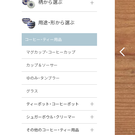
柄から選ぶ
VENA
ボレス
用途・形から選ぶ
ミレナ
VENA
その他のメーカー
コーヒー・ティー用品
ミレナ
マグカップ・コーヒーカップ
カップ＆ソーサー
ゆのみ・タンブラー
グラス
ティーポット・コーヒーポット
ティーポット
シュガーボウル・クリーマー
コーヒーポット
シュガーボウル
その他のコーヒー・ティー用品