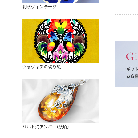
皿
アロマポット
北欧ヴィンテージ
ストレーナーボウル（水切り）
すべて見る
キャンドルインテリア
すべて見る
バスケット
装飾用タイル・プレート
ミニチュア
天使さま
ウォヴィチの切り紙
置物
カードスタンド
マグネット
すべて見る
バルト海アンバー（琥珀）