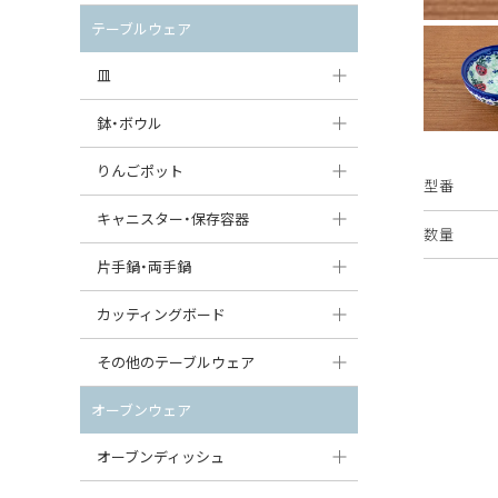
セット（ポット+カップ＆ソーサー）
クリーマー
ポットウォーマー
テーブルウェア
すべて見る
すべて見る
ピッチャー
皿
コーヒードリッパー
大皿（24cm〜）
鉢・ボウル
ティーバッグトレイ
中皿（18〜24cm）
大鉢（21cm〜）
りんごポット
型番
すべて見る
小皿（13〜18cm）
中鉢（16〜21cm）
りんごポット
キャニスター・保存容器
数量
豆皿（〜13cm）
小鉢（8〜16cm）
りんごポット小
キャニスター
片手鍋・両手鍋
丸皿
豆鉢（〜8cm）
すべて見る
つぼ
ソースパン（片手鍋）
カッティングボード
スープ皿
丸鉢・どんぶり・ボウル
はちみつポット
スープチュリーン
角型カッティングボード
その他のテーブルウェア
スクエア（角型）プレート
茶碗
パンプキンポット
キャセロール
丸型カッティングボード
調味料入れ
オーブンウェア
オーバルプレート
ウェイブボウル・スカラップ
ガーリックポット
すべて見る
すべて見る
グレイヴィーボート
オーブンディッシュ
ダルマプレート
角鉢
オニオンキャニスター
エッグカップ