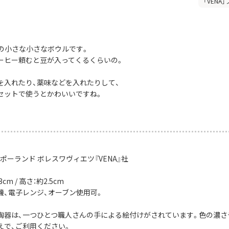
「VENA
mの小さな小さなボウルです。
ーヒー頼むと豆が入ってくるくらいの。
を入れたり、薬味などを入れたりして、
セットで使うとかわいいですね。
ポーランド ボレスワヴィエツ『VENA』社
cm / 高さ：約2.5cm
機、電子レンジ、オーブン使用可。
陶器は、一つひとつ職人さんの手による絵付けがされています。色の濃さ
えで、ご利用ください。