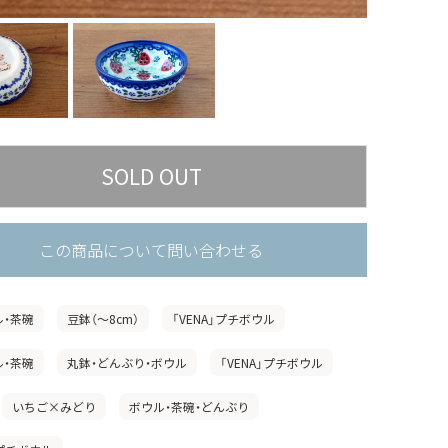
この商品について問い合わせる
ル・茶碗
豆鉢（〜8cm）
「VENA」プチボウル
ル・茶碗
丸鉢・どんぶり・ボウル
「VENA」プチボウル
いちご×みどり
ボウル・茶碗・どんぶり