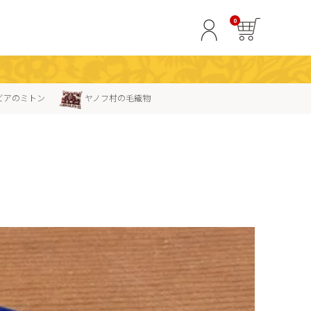
0
ビアのミトン
ヤノフ村の毛織物