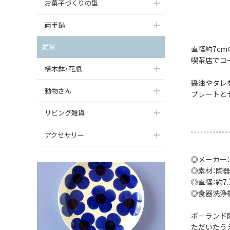
大型（24cm〜）
お菓子づくりの型
たまご型プレート
オーバルボウル
ガーリックキャニスター
アイスクリームカップ
中型（18〜24cm）
パウンド型
両手鍋
ハート型プレート
ハートボウル
チーズレディ
ケーキスタンド
お一人用・小型（〜18cm）
マフィン型
変形プレート
チュリーン
雑貨
葉っぱ型ボウル
直径約7c
チーズケース
カトラリー
喫茶店でコ
ラウンドオーブンディッシュ（丸型）
すべて見る
分割ディッシュ
キャセロール
植木鉢・花瓶
りんご型ボウル
バターディッシュ
はしおき・カトラリーレスト
スクエアオーブンディッシュ
醤油やタレ
すべて見る
すべて見る
いちご型ボウル
植木鉢
動物さん
六角形ポット
プレートと
すべて見る
オーバルオーブンディッシュ
星型ボウル
花瓶
フィギュア・置物
リビング雑貨
ボトル
すべて見る
舟型ボウル
すべて見る
貯金箱
すべて見る
スツール
アクセサリー
スープカップ
小物入れ
時計
ビーズ
◎メーカー：
そば猪口・フリーカップ
◎素材：陶器
花器
バス・洗面用品
ペンダントトップ
◎直径：約7.3
ココット
オーナメント
◎食器洗浄
家具小物
すべて見る
薬味入れ
クリーマー
小物入れ
ポーランド
ただいたう
ミキシングボウル