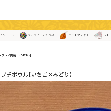
ィンテージ
ウォヴィチの切り紙
バルト海の琥珀
ラト
ーランド陶器
VENA社
A」プチボウル【いちご×みどり】