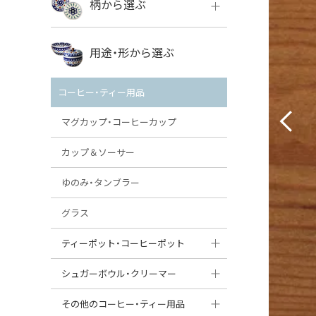
柄から選ぶ
VENA
ボレス
用途・形から選ぶ
ミレナ
VENA
その他のメーカー
コーヒー・ティー用品
ミレナ
マグカップ・コーヒーカップ
カップ＆ソーサー
ゆのみ・タンブラー
グラス
ティーポット・コーヒーポット
ティーポット
シュガーボウル・クリーマー
コーヒーポット
シュガーボウル
その他のコーヒー・ティー用品