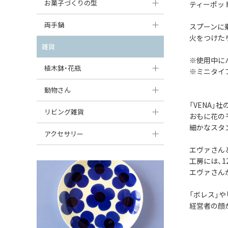
大型（24cm〜）
お菓子づくりの型
ティーポッ
たまご型プレート
オーバルボウル
ガーリックキャニスター
アイスクリームカップ
中型（18〜24cm）
パウンド型
両手鍋
ハート型プレート
スプーンに
ハートボウル
チーズレディ
火をつけた
ケーキスタンド
お一人用・小型（〜18cm）
マフィン型
変形プレート
チュリーン
雑貨
葉っぱ型ボウル
チーズケース
カトラリー
※使用中に
ラウンドオーブンディッシュ（丸型）
すべて見る
分割ディッシュ
キャセロール
植木鉢・花瓶
りんご型ボウル
※ミニタイ
バターディッシュ
はしおき・カトラリーレスト
スクエアオーブンディッシュ
すべて見る
すべて見る
いちご型ボウル
植木鉢
動物さん
六角形ポット
すべて見る
オーバルオーブンディッシュ
「VENA」
星型ボウル
花瓶
フィギュア・置物
リビング雑貨
ボトル
おもに花の
すべて見る
細かなスタ
舟型ボウル
すべて見る
貯金箱
すべて見る
スツール
アクセサリー
スープカップ
エヴァさん
小物入れ
時計
ビーズ
工房には、
そば猪口・フリーカップ
花器
エヴァさん
バス・洗面用品
ペンダントトップ
ココット
オーナメント
家具小物
「ボレス」
すべて見る
経営者の顔
薬味入れ
クリーマー
小物入れ
ミキシングボウル