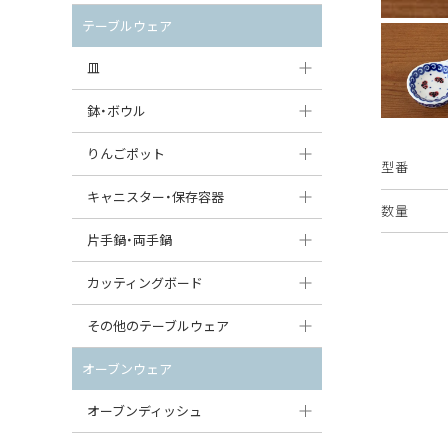
セット（ポット+カップ＆ソーサー）
クリーマー
ポットウォーマー
テーブルウェア
すべて見る
すべて見る
ピッチャー
皿
コーヒードリッパー
大皿（24cm〜）
鉢・ボウル
ティーバッグトレイ
中皿（18〜24cm）
大鉢（21cm〜）
りんごポット
型番
すべて見る
小皿（13〜18cm）
中鉢（16〜21cm）
りんごポット
キャニスター・保存容器
数量
豆皿（〜13cm）
小鉢（8〜16cm）
りんごポット小
キャニスター
片手鍋・両手鍋
丸皿
豆鉢（〜8cm）
すべて見る
つぼ
ソースパン（片手鍋）
カッティングボード
スープ皿
丸鉢・どんぶり・ボウル
はちみつポット
スープチュリーン
角型カッティングボード
その他のテーブルウェア
スクエア（角型）プレート
茶碗
パンプキンポット
キャセロール
丸型カッティングボード
調味料入れ
オーブンウェア
オーバルプレート
ウェイブボウル・スカラップ
ガーリックポット
すべて見る
すべて見る
グレイヴィーボート
オーブンディッシュ
ダルマプレート
角鉢
オニオンキャニスター
エッグカップ