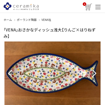
0
ホーム
ポーランド陶器
VENA社
「VENA」おさかなディッシュ浅大【りんご×はりねず
み】