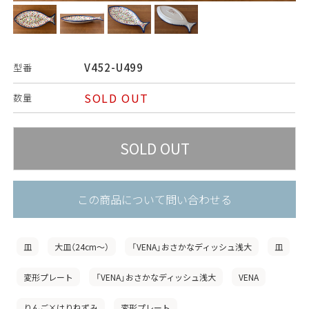
V452-U499
型番
SOLD OUT
数量
この商品について問い合わせる
皿
大皿（24cm〜）
「VENA」おさかなディッシュ浅大
皿
変形プレート
「VENA」おさかなディッシュ浅大
VENA
りんご×はりねずみ
変形プレート