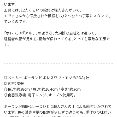
います。
工房には、12人くらいの絵付け職人さんがいて、
エヴァさんから伝授された模様を、ひとつひとつ丁寧にスタンプし
ていくのです。
「ボレス」や「アルテ」のような、大規模な会社とは違って、
経営者の顔が見える、情熱が伝わってくる、とっても素敵な工房で
す。
◎メーカー：ポーランド ボレスワヴィエツ『VENA』社
◎素材：陶器
◎長辺：約38cm / 短辺：約16.4cm / 高さ：約3cm
◎食器洗浄機、電子レンジ、オーブン使用可。
ポーランド陶器は、一つひとつ職人さんの手による絵付けがされて
います。色の濃さや柄の配置が少しずつ違うのも、手作りの味わい